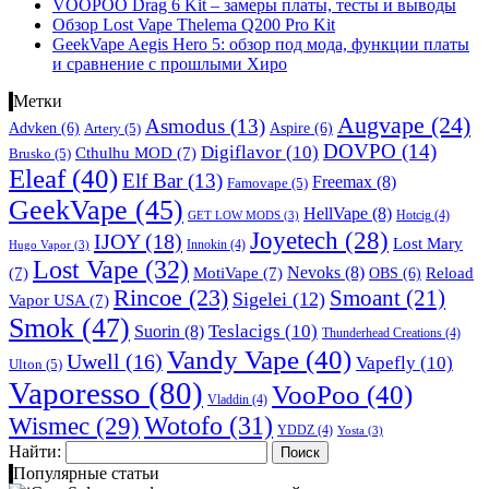
VOOPOO Drag 6 Kit – замеры платы, тесты и выводы
Обзор Lost Vape Thelema Q200 Pro Kit
GeekVape Aegis Hero 5: обзор под мода, функции платы
и сравнение с прошлыми Хиро
Метки
Augvape
(24)
Asmodus
(13)
Advken
(6)
Aspire
(6)
Artery
(5)
DOVPO
(14)
Digiflavor
(10)
Cthulhu MOD
(7)
Brusko
(5)
Eleaf
(40)
Elf Bar
(13)
Freemax
(8)
Famovape
(5)
GeekVape
(45)
HellVape
(8)
Hotcig
(4)
GET LOW MODS
(3)
Joyetech
(28)
IJOY
(18)
Lost Mary
Innokin
(4)
Hugo Vapor
(3)
Lost Vape
(32)
Nevoks
(8)
(7)
MotiVape
(7)
OBS
(6)
Reload
Rincoe
(23)
Smoant
(21)
Sigelei
(12)
Vapor USA
(7)
Smok
(47)
Teslacigs
(10)
Suorin
(8)
Thunderhead Creations
(4)
Vandy Vape
(40)
Uwell
(16)
Vapefly
(10)
Ulton
(5)
Vaporesso
(80)
VooPoo
(40)
Vladdin
(4)
Wismec
(29)
Wotofo
(31)
YDDZ
(4)
Yosta
(3)
Найти:
Популярные статьи