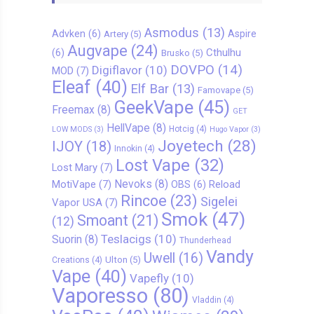
Asmodus
(13)
Advken
(6)
Aspire
Artery
(5)
Augvape
(24)
Cthulhu
(6)
Brusko
(5)
DOVPO
(14)
Digiflavor
(10)
MOD
(7)
Eleaf
(40)
Elf Bar
(13)
Famovape
(5)
GeekVape
(45)
Freemax
(8)
GET
HellVape
(8)
Hotcig
(4)
LOW MODS
(3)
Hugo Vapor
(3)
Joyetech
(28)
IJOY
(18)
Innokin
(4)
Lost Vape
(32)
Lost Mary
(7)
Nevoks
(8)
MotiVape
(7)
Reload
OBS
(6)
Rincoe
(23)
Sigelei
Vapor USA
(7)
Smok
(47)
Smoant
(21)
(12)
Teslacigs
(10)
Suorin
(8)
Thunderhead
Vandy
Uwell
(16)
Ulton
(5)
Creations
(4)
Vape
(40)
Vapefly
(10)
Vaporesso
(80)
Vladdin
(4)