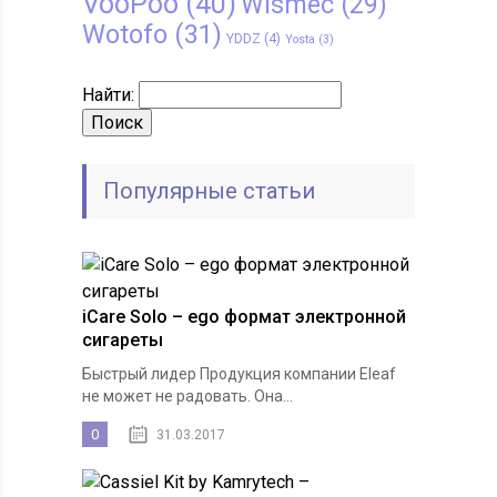
VooPoo
(40)
Wismec
(29)
Wotofo
(31)
YDDZ
(4)
Yosta
(3)
Найти:
Популярные статьи
iCare Solo – ego формат электронной
сигареты
Быстрый лидер Продукция компании Eleaf
не может не радовать. Она...
0
31.03.2017