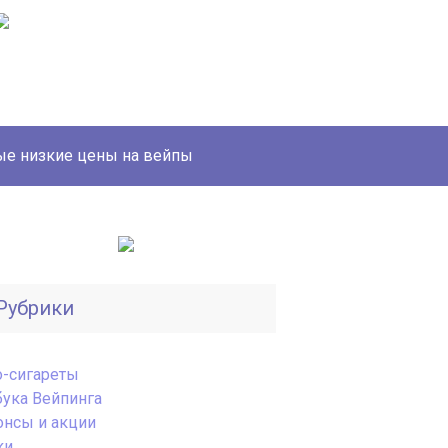
е низкие цены на вейпы
Рубрики
o-сигареты
бука Вейпинга
онсы и акции
ки