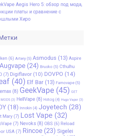
kVape Aegis Hero 5: обзор под мода,
нкции платы и сравнение с
ошлыми Хиро
Метки
Asmodus
(13)
ken
(6)
Aspire
Artery
(5)
Augvape
(24)
Cthulhu
Brusko
(5)
DOVPO
(14)
Digiflavor
(10)
D
(7)
eaf
(40)
Elf Bar
(13)
Famovape
(5)
GeekVape
(45)
eemax
(8)
GET
HellVape
(8)
Hotcig
(4)
 MODS
(3)
Hugo Vapor
(3)
Joyetech
(28)
OY
(18)
Innokin
(4)
Lost Vape
(32)
t Mary
(7)
Nevoks
(8)
iVape
(7)
Reload
OBS
(6)
Rincoe
(23)
Sigelei
or USA
(7)