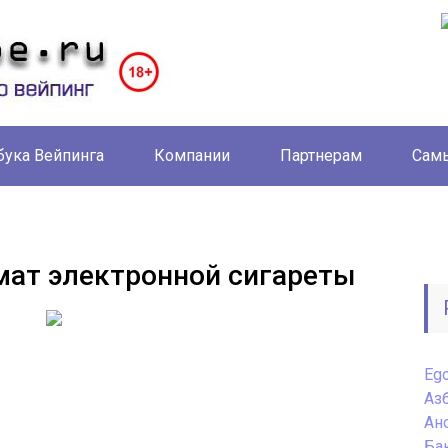
бука Вейпинга
Компании
Партнерам
Самы
рмат электронной сигареты
Eg
Аз
Ан
Ба