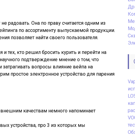
Др
Ко
Ме
не радовать. Она по праву считается одним из
Мо
ейпинга по ассортименту выпускаемой продукции.
Ск
ения позволяет найти своего пользователя.
Эл
 и тех, кто решил бросить курить и перейти на
ит научного подтверждение мнение о том, что
м затрагивать вопросы влияние вейпа на
трим простое электронное устройство для парения
Va
ис
LO
ка
ра
 внешним качествам немного напоминает
VO
те
овых устройства, про 3 из которых мы
Обз