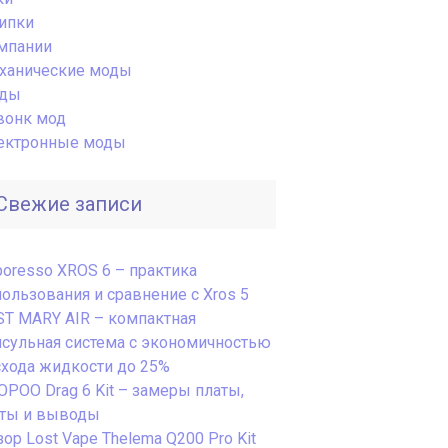
ипки
мпании
ханические моды
ды
вонк мод
ектронные моды
Свежие записи
poresso XROS 6 – практика
пользования и сравнение с Xros 5
ST MARY AIR – компактная
псульная система с экономичностью
схода жидкости до 25%
OPOO Drag 6 Kit – замеры платы,
сты и выводы
ор Lost Vape Thelema Q200 Pro Kit