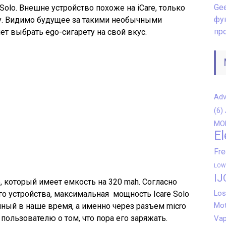
Gee
Solo. Внешне устройство похоже на iCare, только
фу
у. Видимо будущее за такими необычными
пр
т выбрать ego-сигарету на свой вкус.
Adv
(6)
MO
El
Fr
LOW
IJ
, который имеет емкость на 320 mah. Согласно
Los
 устройства, максимальная мощность Icare Solo
Mot
чный в наше время, а именно через разъем micro
пользователю о том, что пора его заряжать.
Vap