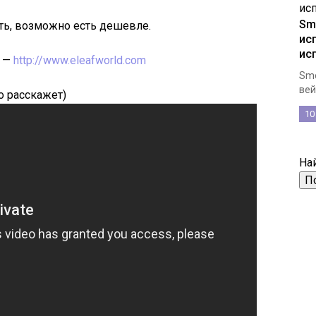
Smo
ать, возможно есть дешевле.
ис
ис
—
http://www.eleafworld.com
Smo
вей
lo расскажет)
10
Най