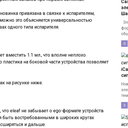
Cas
эл
новинка привязана в связке к испарителям,
Ша
зможно это объясняется универсальностью
Эле
ах одного типа испарителя.
фор
общ
0
т вместить 1.1 мл., что вполне неплохо.
 пластика на боковой части устройства позволяет
iCa
си
ак на рисунке ниже.
Нов
эле
тем,
3
 что eleaf не забывает о ego-формате устройств
ся быть востребованными в широких кругах
асширяться и дальше.