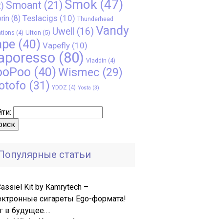
Smok
(47)
Smoant
(21)
)
Teslacigs
(10)
rin
(8)
Thunderhead
Vandy
Uwell
(16)
Ulton
(5)
tions
(4)
ape
(40)
Vapefly
(10)
aporesso
(80)
Vladdin
(4)
ooPoo
(40)
Wismec
(29)
otofo
(31)
YDDZ
(4)
Yosta
(3)
ти:
Популярные статьи