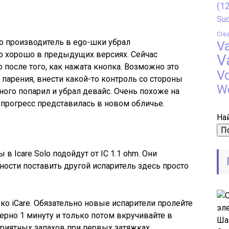
(12
Suo
Crea
то производитель в ego-шки убрал
V
о хорошо в предыдущих версиях. Сейчас
V
о после того, как нажата кнопка. Возможно это
V
парения, внести какой-то контроль со стороны
W
ного попарил и убрал девайс. Очень похоже на
 прогресс представилась в новом обличье.
Най
 в Icare Solo подойдут от IC 1.1 ohm. Они
сти поставить другой испаритель здесь просто
ко iCare. Обязательно новые испарители пролейте
ерно 1 минуту и только потом вкручивайте в
приятных запахов при первых затяжках.