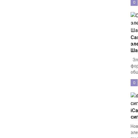
0
Cas
эл
Ша
Эле
фор
общ
0
iCa
си
Нов
эле