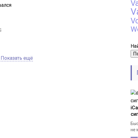
V
вался
V
V
W
S
Най
Показать ещё
iC
си
Быс
не 