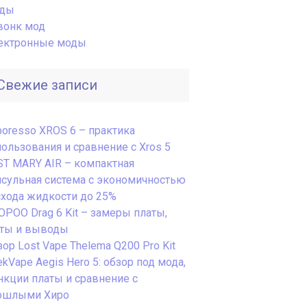
ды
вонк мод
ектронные моды
Свежие записи
poresso XROS 6 – практика
пользования и сравнение с Xros 5
ST MARY AIR – компактная
псульная система с экономичностью
схода жидкости до 25%
OPOO Drag 6 Kit – замеры платы,
сты и выводы
ор Lost Vape Thelema Q200 Pro Kit
kVape Aegis Hero 5: обзор под мода,
нкции платы и сравнение с
ошлыми Хиро