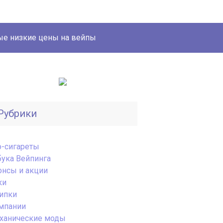
е низкие цены на вейпы
Рубрики
o-сигареты
бука Вейпинга
онсы и акции
ки
ипки
мпании
ханические моды