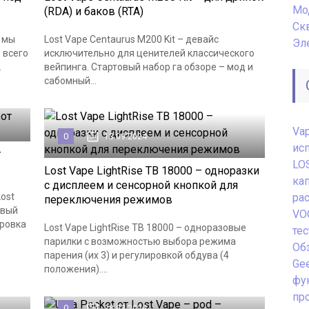
Мо
(RDA) и баков (RTA)
Ск
и мы
Lost Vape Centaurus M200 Kit – девайс
Эл
 всего
исключительно для ценителей классического
.
вейпинга. Стартовый набор га обзоре – мод и
сабомный...
Va
0
13.09.2024
ис
т
LO
Lost Vape LightRise TB 18000 – одноразки
ка
с дисплеем и сенсорной кнопкой для
ost
ра
переключения режимов
ивый
VO
ировка
Lost Vape LightRise TB 18000 – одноразовые
те
парилки с возможностью выбора режима
Обз
парения (их 3) и регулировкой обдува (4
Gee
положения)....
фу
пр
0
28.03.2024