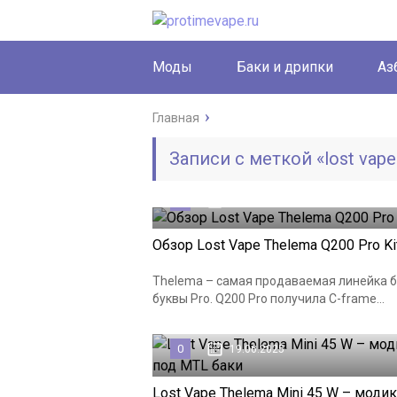
Моды
Баки и дрипки
Аз
Главная
Записи с меткой «lost vape
0
22.07.2026
Обзор Lost Vape Thelema Q200 Pro Ki
Thelema – самая продаваемая линейка бо
буквы Pro. Q200 Pro получила C-frame...
0
19.06.2025
Lost Vape Thelema Mini 45 W – модик