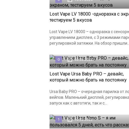
Lost Vape LV 18000 -одноразка с экр
тестируем 5 вкусов
Lost Vape LV 18000 – одноразка с сенсор
управлением дисплея, с 3 режимами пар
регулировкой затяжки. На обзор пришли..
0
08.06.2023
Lost Vape Ursa Baby PRO – девайс,
который можно брать на постоянку
Ursa Baby PRO – очередная парилка от л
вейпов. Маленький дисплей, регулировка
запуск как с автотяги, так и с...
1
16.02.2023