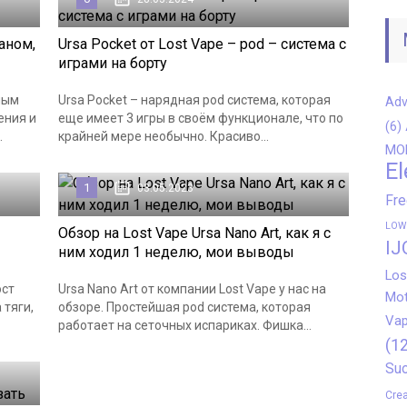
аном,
Ursa Pocket от Lost Vape – pod – система с
играми на борту
ным
Ursa Pocket – нарядная pod система, которая
Adv
ения и
еще имеет 3 игры в своём функционале, что по
(6)
.
крайней мере необычно. Красиво...
MO
El
1
03.05.2023
Fr
LOW
Обзор на Lost Vape Ursa Nano Art, как я с
IJ
ним ходил 1 неделю, мои выводы
Los
ост
Ursa Nano Art от компании Lost Vape у нас на
Mot
 тяги,
обзоре. Простейшая pod система, которая
Vap
работает на сеточных испариках. Фишка...
(12
Suo
Crea