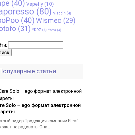
ape
(40)
Vapefly
(10)
aporesso
(80)
Vladdin
(4)
ooPoo
(40)
Wismec
(29)
otofo
(31)
YDDZ
(4)
Yosta
(3)
ти:
Популярные статьи
are Solo – ego формат электронной
гареты
трый лидер Продукция компании Eleaf
может не радовать. Она...