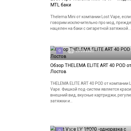
MTL баки
Thelema Mini от компании Lost Vape, есл
говорим исключительно про мод, прежде
нацелен на баки с сигаретной затяжкой...
0
25.03.2025
Обзор THELEMA ELITE ART 40 POD о
Лостов
THELEMA ELITE ART 40 POD от компании L
Vape. Фишкой под-систем является крас
внешний вид, вкусные картриджи, регул
затяжки и...
0
13.09.2024