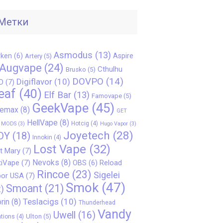
Метки
Asmodus
(13)
ken
(6)
Aspire
Artery
(5)
Augvape
(24)
Cthulhu
Brusko
(5)
DOVPO
(14)
Digiflavor
(10)
D
(7)
eaf
(40)
Elf Bar
(13)
Famovape
(5)
GeekVape
(45)
eemax
(8)
GET
HellVape
(8)
Hotcig
(4)
 MODS
(3)
Hugo Vapor
(3)
Joyetech
(28)
OY
(18)
Innokin
(4)
Lost Vape
(32)
t Mary
(7)
Nevoks
(8)
iVape
(7)
Reload
OBS
(6)
Rincoe
(23)
Sigelei
or USA
(7)
Smok
(47)
Smoant
(21)
)
Teslacigs
(10)
rin
(8)
Thunderhead
Vandy
Uwell
(16)
Ulton
(5)
tions
(4)