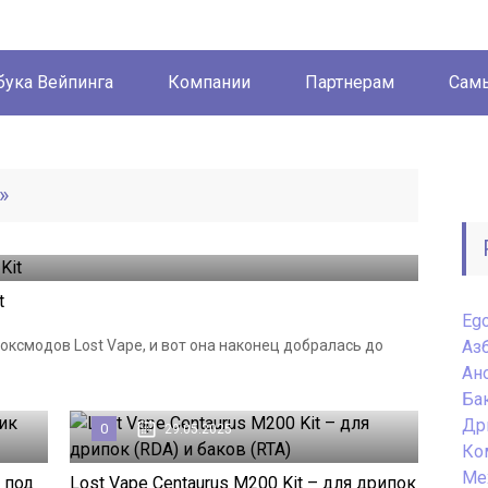
бука Вейпинга
Компании
Партнерам
Самы
»
t
Eg
ксмодов Lost Vape, и вот она наконец добралась до
Аз
Ан
Ба
Др
0
29.05.2025
Ко
Ме
 под
Lost Vape Centaurus M200 Kit – для дрипок