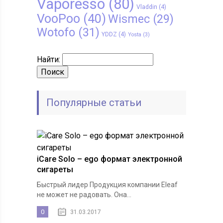
Vaporesso
(80)
Vladdin
(4)
VooPoo
(40)
Wismec
(29)
Wotofo
(31)
YDDZ
(4)
Yosta
(3)
Найти:
Популярные статьи
iCare Solo – ego формат электронной
сигареты
Быстрый лидер Продукция компании Eleaf
не может не радовать. Она...
0
31.03.2017