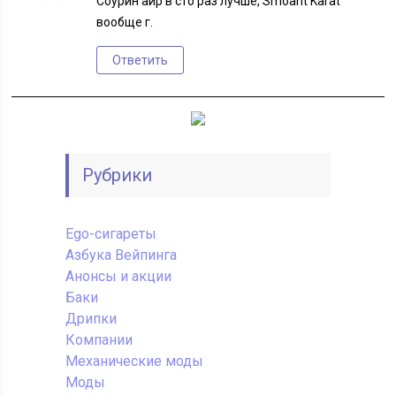
Соурин айр в сто раз лучше, Smoant Karat
вообще г.
Ответить
Рубрики
Ego-сигареты
Азбука Вейпинга
Анонсы и акции
Баки
Дрипки
Компании
Механические моды
Моды