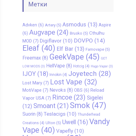
Метки
Asmodus
(13)
Advken
(6)
Aspire
Artery
(5)
Augvape
(24)
Cthulhu
(6)
Brusko
(5)
DOVPO
(14)
Digiflavor
(10)
MOD
(7)
Eleaf
(40)
Elf Bar
(13)
Famovape
(5)
GeekVape
(45)
Freemax
(8)
GET
HellVape
(8)
Hotcig
(4)
LOW MODS
(3)
Hugo Vapor
(3)
Joyetech
(28)
IJOY
(18)
Innokin
(4)
Lost Vape
(32)
Lost Mary
(7)
Nevoks
(8)
MotiVape
(7)
Reload
OBS
(6)
Rincoe
(23)
Sigelei
Vapor USA
(7)
Smok
(47)
Smoant
(21)
(12)
Teslacigs
(10)
Suorin
(8)
Thunderhead
Vandy
Uwell
(16)
Ulton
(5)
Creations
(4)
Vape
(40)
Vapefly
(10)