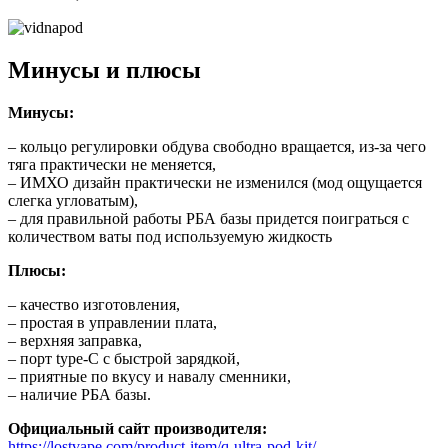
Минусы и плюсы
Минусы:
– кольцо регулировки обдува свободно вращается, из-за чего
тяга практически не меняется,
– ИМХО дизайн практически не изменился (мод ощущается
слегка угловатым),
– для правильной работы РБА базы придется поиграться с
количеством ваты под используемую жидкость
Плюсы:
– качество изготовления,
– простая в управлении плата,
– верхняя заправка,
– порт type-C с быстрой зарядкой,
– приятные по вкусу и навалу сменники,
– наличие РБА базы.
Официальный сайт производителя:
https://lostvape.com/product-item/q-ultra-pod-kit/