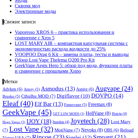
Моды
Сквонк мод
Электронные моды
Свежие записи
Vaporesso XROS 6 – практика использования и
сравнение с Xros 5
LOST MARY AIR – компактная капсульная система с
экономичностью расхода жидкости до 25%
VOOPOO Drag 6 Kit – замеры платы, тесты и выводы
Обзор Lost Vape Thelema Q200 Pro Kit
GeekVape Aegis Hero 5: обзор под мода, функции платы
и сравнение с прошлыми Хиро
Метки
Augvape
(24)
Asmodus
(13)
Advken
(6)
Aspire
(6)
Artery
(5)
DOVPO
(14)
Digiflavor
(10)
Cthulhu MOD
(7)
Brusko
(5)
Eleaf
(40)
Elf Bar
(13)
Freemax
(8)
Famovape
(5)
GeekVape
(45)
HellVape
(8)
Hotcig
(4)
GET LOW MODS
(3)
Joyetech
(28)
IJOY
(18)
Lost Mary
Innokin
(4)
Hugo Vapor
(3)
Lost Vape
(32)
Nevoks
(8)
(7)
MotiVape
(7)
OBS
(6)
Reload
Rincoe
(23)
Smoant
(21)
Sigelei
(12)
Vapor USA
(7)