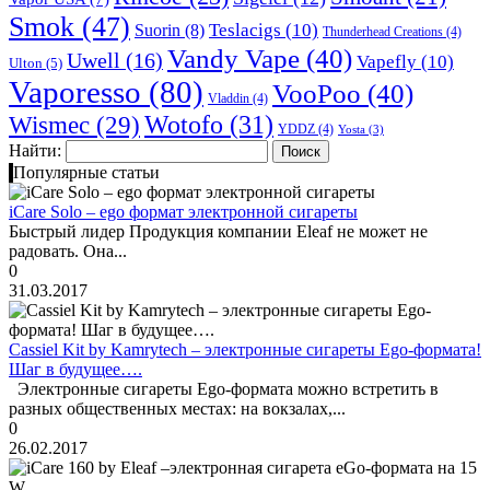
Smok
(47)
Teslacigs
(10)
Suorin
(8)
Thunderhead Creations
(4)
Vandy Vape
(40)
Uwell
(16)
Vapefly
(10)
Ulton
(5)
Vaporesso
(80)
VooPoo
(40)
Vladdin
(4)
Wismec
(29)
Wotofo
(31)
YDDZ
(4)
Yosta
(3)
Найти:
Популярные статьи
iCare Solo – ego формат электронной сигареты
Быстрый лидер Продукция компании Eleaf не может не
радовать. Она...
0
31.03.2017
Cassiel Kit by Kamrytech – электронные сигареты Ego-формата!
Шаг в будущее….
Электронные сигареты Ego-формата можно встретить в
разных общественных местах: на вокзалах,...
0
26.02.2017