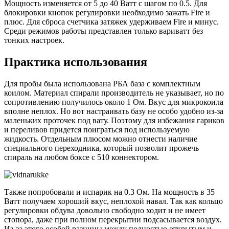
Мощность изменяется от 5 до 40 Ватт с шагом по 0.5. Для
блокировки кнопок регулировки необходимо зажать Fire и
плюс. Для сброса счетчика затяжек удерживаем Fire и минус.
Среди режимов работы представлен только вариватт без
тонких настроек.
Практика использования
Для пробы была использована РБА база с комплектным
коилом. Материал спирали производитель не указывает, но по
сопротивлению получилось около 1 Ом. Вкус для микрокоила
вполне неплох. Но вот настраивать базу не особо удобно из-за
маленьких проточек под вату. Поэтому для избежания гариков
и переливов придется поиграться под используемую
жидкость. Отдельным плюсом можно отнести наличие
специального переходника, который позволит прожечь
спираль на любом боксе с 510 коннектором.
Также попробовали и испарик на 0.3 Ом. На мощность в 35
Ватт получаем хороший вкус, неплохой навал. Так как кольцо
регулировки обдува довольно свободно ходит и не имеет
стопора, даже при полном перекрытии подсасывается воздух.
Из-за этого особой разницы между полностью открытым и