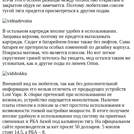
закрытом обдув не замечается. Поэтому любителям совсем
тугой тяги придется присмотреться к другим подам.
В остальном картридж вполне удобен в использовании.
Заправка верхняя, поэтому не придется вытаскивать
картридж. Сидит в батарейном блоке также без люфтов. Сама
батарея не претерпела особых изменений по дизайну корпуса.
Покраска матовая, что является плюсом. Но вот легкое
скругление граней хотелось бы увидеть, мод остался таким же
угловатым, как и другие поды из линеек Orion.
Внешний вид на любителя, так как без дополнительной
информации его нельзя отличить от предыдущих устройств
Lost Vape. К сборке претензий при использовании не
возникло, устройство ощущается монолитным. Наличие
платы отнесем к плюсам за счет простоты использования и
возможности тонкой настройки мощности. В итоге получаем
вполне удобную в использовании под систему на приятных
сменниках и РБА базой под кальянную тягу. На официальном
сайте производителя за кит просят 50 долларов. 5 коилов
стоят 14.5, а РБА – 8.