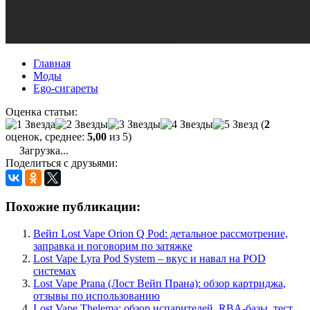
Главная
Моды
Ego-сигареты
Оценка статьи:
(
2
оценок, среднее:
5,00
из 5)
Загрузка...
Поделиться с друзьями:
Похожие публикации:
Вейп Lost Vape Orion Q Pod: детальное рассмотрение,
заправка и поговорим по затяжке
Lost Vape Lyra Pod System – вкус и навал на POD
системах
Lost Vape Prana (Лост Вейп Прана): обзор картриджа,
отзывы по использованию
Lost Vape Thelema: обзор испарителей, RBA-базы, тест