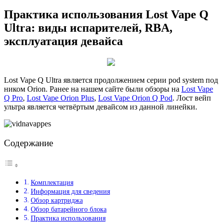
Практика использования Lost Vape Q
Ultra: виды испарителей, RBA,
эксплуатация девайса
Lost Vape Q Ultra является продолжением серии pod system под
ником Orion. Ранее на нашем сайте были обзоры на
Lost Vape
Q Pro
,
Lost Vape Orion Plus
,
Lost Vape Orion Q Pod
. Лост вейп
ультра является четвёртым девайсом из данной линейки.
Содержание
Комплектация
Информация для сведения
Обзор картриджа
Обзор батарейного блока
Практика использования