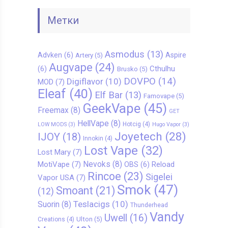
Метки
Asmodus
(13)
Advken
(6)
Aspire
Artery
(5)
Augvape
(24)
Cthulhu
(6)
Brusko
(5)
DOVPO
(14)
Digiflavor
(10)
MOD
(7)
Eleaf
(40)
Elf Bar
(13)
Famovape
(5)
GeekVape
(45)
Freemax
(8)
GET
HellVape
(8)
Hotcig
(4)
LOW MODS
(3)
Hugo Vapor
(3)
Joyetech
(28)
IJOY
(18)
Innokin
(4)
Lost Vape
(32)
Lost Mary
(7)
Nevoks
(8)
MotiVape
(7)
Reload
OBS
(6)
Rincoe
(23)
Sigelei
Vapor USA
(7)
Smok
(47)
Smoant
(21)
(12)
Teslacigs
(10)
Suorin
(8)
Thunderhead
Vandy
Uwell
(16)
Ulton
(5)
Creations
(4)