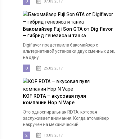
0
07.03.2017
Бакомайзер Fuji Son GTA от Digiflavor
– гибрид генезиса и танка
Digiflavor представила бакомайзер с
альтернативой установки двух сменных дэк,
на одну...
0
25.02.2017
KOF RDTA – вкусовая пуля
компании Hop N Vape
Это односпиральная RDTA, которая
заслуживает внимания. Когда атомайзер
накручен на механический...
2
13.03.2017