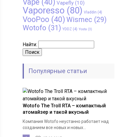
Vape
(40)
Vapefly
(10)
Vaporesso
(80)
Vladdin
(4)
VooPoo
(40)
Wismec
(29)
Wotofo
(31)
YDDZ
(4)
Yosta
(3)
Найти:
Популярные статьи
Wotofo The Troll RTA – компактный
атомайзер и такой вкусный
Компания Wotofo неустанно работает над
созданием все новых и новых...