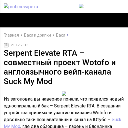
Главная
Баки и дрипки
Баки
21.12.2018
Serpent Elevate RTA –
совместный проект Wotofo и
англоязычного вейп-канала
Suck My Mod
Из заголовка вы наверное поняли, что появился новый
односпиральный бак – Serpent Elevate RTA. В создании
устройства принимали участие компания Wotofo и
довольно таки познавательный канал на Ютубе –
Suck
My Mod
, где два обзорщика – парень и блондинка