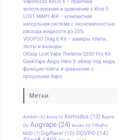
Vaporesso XROS 6 – практика
использования и сравнение с Xros 5
LOST MARY AIR – компактная
капсульная система с экономичностью
расхода жидкости до 25%
VOOPOO Drag 6 Kit – замеры платы,
тесты и выводы
Обзор Lost Vape Thelema Q200 Pro Kit
GeekVape Aegis Hero 5: обзор под мода,
функции платы и сравнение с
прошлыми Хиро
Метки
Asmodus
(13)
Advken
(6)
Aspire
Artery
(5)
Augvape
(24)
Cthulhu
(6)
Brusko
(5)
DOVPO
(14)
Digiflavor
(10)
MOD
(7)