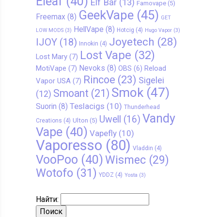
Eleaf
(40)
Elf Bar
(13)
Famovape
(5)
GeekVape
(45)
Freemax
(8)
GET
HellVape
(8)
Hotcig
(4)
LOW MODS
(3)
Hugo Vapor
(3)
Joyetech
(28)
IJOY
(18)
Innokin
(4)
Lost Vape
(32)
Lost Mary
(7)
Nevoks
(8)
MotiVape
(7)
Reload
OBS
(6)
Rincoe
(23)
Sigelei
Vapor USA
(7)
Smok
(47)
Smoant
(21)
(12)
Teslacigs
(10)
Suorin
(8)
Thunderhead
Vandy
Uwell
(16)
Ulton
(5)
Creations
(4)
Vape
(40)
Vapefly
(10)
Vaporesso
(80)
Vladdin
(4)
VooPoo
(40)
Wismec
(29)
Wotofo
(31)
YDDZ
(4)
Yosta
(3)
Найти: