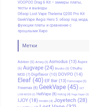
VOOPOO Drag 6 Kit – замеры платы,
тесты и выводы
Обзор Lost Vape Thelema Q200 Pro Kit
GeekVape Aegis Hero 5: обзор под мода,
функции платы и сравнение с
прошлыми Хиро
Метки
Asmodus
(13)
Advken
(6)
Aspire
Artery
(5)
Augvape
(24)
Cthulhu
(6)
Brusko
(5)
DOVPO
(14)
Digiflavor
(10)
MOD
(7)
Eleaf
(40)
Elf Bar
(13)
Famovape
(5)
GeekVape
(45)
Freemax
(8)
GET
HellVape
(8)
Hotcig
(4)
LOW MODS
(3)
Hugo Vapor
(3)
Joyetech
(28)
IJOY
(18)
Innokin
(4)
Lost Vape
(32)