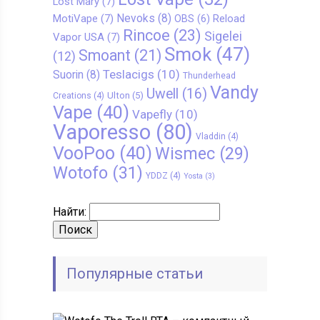
Lost Mary
(7)
Nevoks
(8)
MotiVape
(7)
Reload
OBS
(6)
Rincoe
(23)
Sigelei
Vapor USA
(7)
Smok
(47)
Smoant
(21)
(12)
Teslacigs
(10)
Suorin
(8)
Thunderhead
Vandy
Uwell
(16)
Ulton
(5)
Creations
(4)
Vape
(40)
Vapefly
(10)
Vaporesso
(80)
Vladdin
(4)
VooPoo
(40)
Wismec
(29)
Wotofo
(31)
YDDZ
(4)
Yosta
(3)
Найти:
Популярные статьи