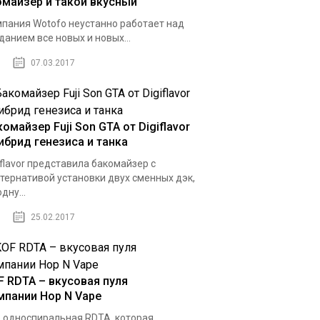
омайзер и такой вкусный
пания Wotofo неустанно работает над
данием все новых и новых...
07.03.2017
омайзер Fuji Son GTA от Digiflavor
гибрид генезиса и танка
iflavor представила бакомайзер с
тернативой установки двух сменных дэк,
дну...
25.02.2017
F RDTA – вкусовая пуля
мпании Hop N Vape
 односпиральная RDTA, которая