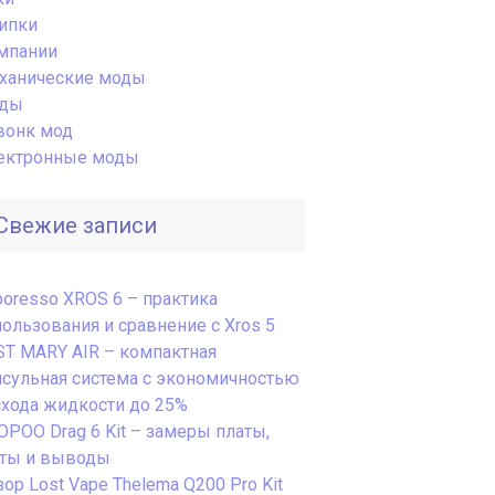
ипки
мпании
ханические моды
ды
вонк мод
ектронные моды
Свежие записи
poresso XROS 6 – практика
пользования и сравнение с Xros 5
ST MARY AIR – компактная
псульная система с экономичностью
схода жидкости до 25%
OPOO Drag 6 Kit – замеры платы,
сты и выводы
ор Lost Vape Thelema Q200 Pro Kit