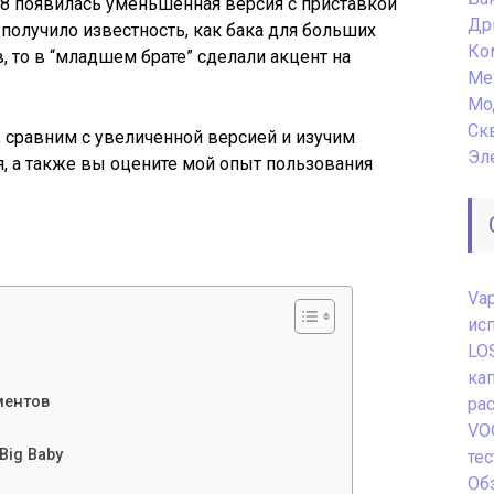
V8 появилась уменьшенная версия с приставкой
Др
 получило известность, как бака для больших
Ко
 то в “младшем брате” сделали акцент на
Ме
Мо
Ск
, сравним с увеличенной версией и изучим
Эл
 а также вы оцените мой опыт пользования
Va
ис
LO
ка
ментов
ра
VO
Big Baby
те
Обз