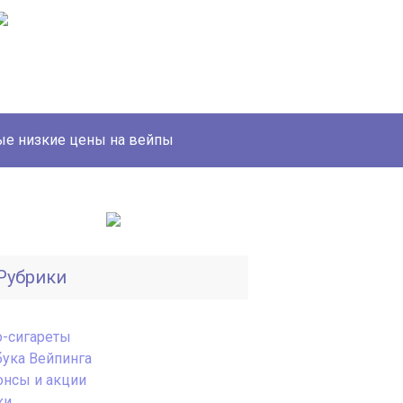
е низкие цены на вейпы
Рубрики
o-сигареты
бука Вейпинга
онсы и акции
ки