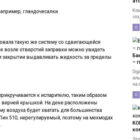
ат
Ком
например, гландочесалки.
соз
0
зовала такую же систему со сдвигающейся
е возле отверстий заправки можно увидеть
Бак
и закрытии выдавливать жидкость за пределы
– 
Dig
аль
на о
рикручивается к испарителю, таким образом
0
и верней крышкой. На деке расположены
му воздуха будет хватать для большинства
 Пин 510, нерегулируемый, поэтому на мехмодах
KO
.
ко
Это