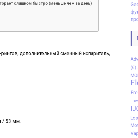
егорает слишком быстро (меньше чем за день)
Gee
фу
пр
о-рингов, дополнительный сменный испаритель,
Adv
(6)
MO
El
Fr
LOW
IJ
Los
 / 53 мм,
Mot
Vap