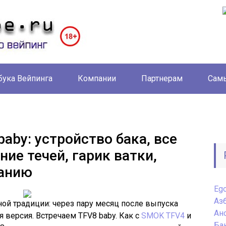
бука Вейпинга
Компании
Партнерам
Самы
aby: устройство бака, все
ние течей, гарик ватки,
ванию
Eg
Аз
ой традиции: через пару месяц после выпуска
Ан
версия. Встречаем TFV8 baby. Как с
SMOK TFV4
и
Ба