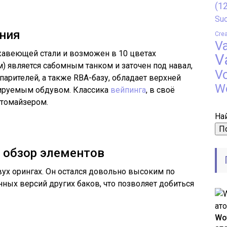
(12
Suo
ния
Crea
V
жавеющей стали и возможен в 10 цветах
V
) является сабомным танком и заточен под навал,
V
арителей, а также RBA-базу, обладает верхней
W
лируемым обдувом. Классика
вейпинга
, в своё
атомайзером.
Най
: обзор элементов
вух орингах. Он остался довольно высоким по
ых версий других баков, что позволяет добиться
Wo