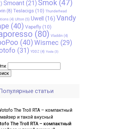
Smok
(47)
Smoant
(21)
)
Teslacigs
(10)
rin
(8)
Thunderhead
Vandy
Uwell
(16)
Ulton
(5)
tions
(4)
ape
(40)
Vapefly
(10)
aporesso
(80)
Vladdin
(4)
ooPoo
(40)
Wismec
(29)
otofo
(31)
YDDZ
(4)
Yosta
(3)
ти:
Популярные статьи
tofo The Troll RTA – компактный