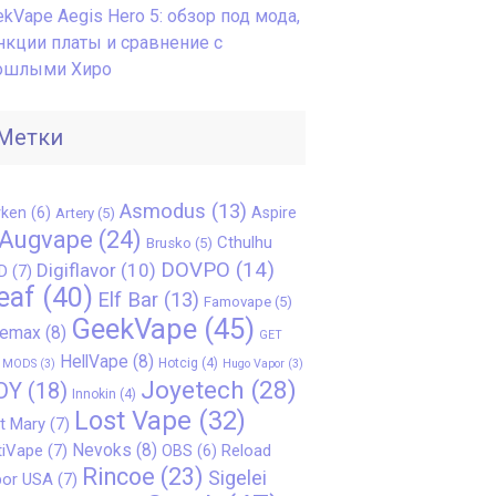
kVape Aegis Hero 5: обзор под мода,
нкции платы и сравнение с
ошлыми Хиро
Метки
Asmodus
(13)
ken
(6)
Aspire
Artery
(5)
Augvape
(24)
Cthulhu
Brusko
(5)
DOVPO
(14)
Digiflavor
(10)
D
(7)
eaf
(40)
Elf Bar
(13)
Famovape
(5)
GeekVape
(45)
eemax
(8)
GET
HellVape
(8)
Hotcig
(4)
 MODS
(3)
Hugo Vapor
(3)
Joyetech
(28)
OY
(18)
Innokin
(4)
Lost Vape
(32)
t Mary
(7)
Nevoks
(8)
iVape
(7)
Reload
OBS
(6)
Rincoe
(23)
Sigelei
or USA
(7)