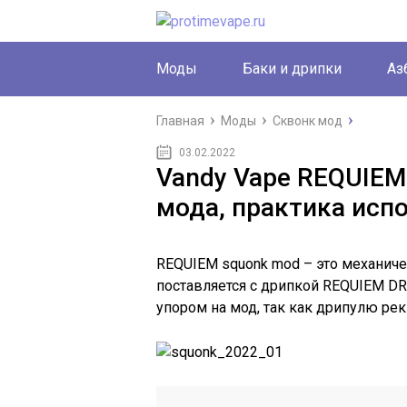
Моды
Баки и дрипки
Аз
Главная
Моды
Сквонк мод
03.02.2022
Vandy Vape REQUIEM
мода, практика исп
REQUIEM squonk mod – это механиче
поставляется с дрипкой REQUIEM DRA
упором на мод, так как дрипулю ре