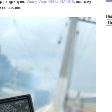
ор на дрипулю
Vandy Vape REQUIEM RDA
, поэтому
 по ссылке.
Най