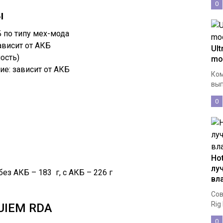
0
ы
 по типу мех-мода
висит от АКБ
Ul
ость)
mo
е: зависит от АКБ
Ком
вып
0
Ho
лу
ез АКБ – 183 г, с АКБ – 226 г
вл
Сов
Rig
UIEM RDA
0