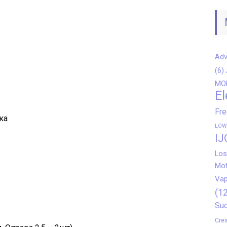
Adv
(6)
MO
El
Fr
ка
LOW
IJ
Los
Mot
Vap
(12
Suo
Crea