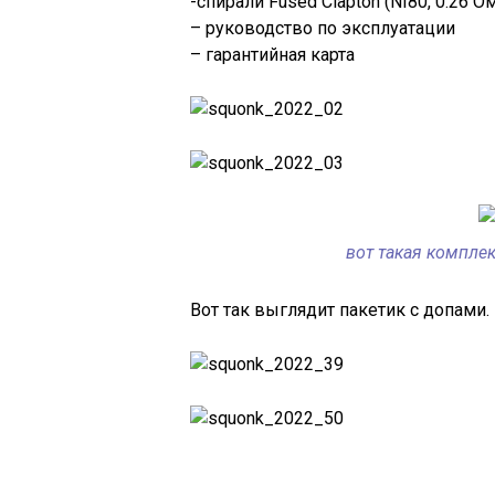
-спирали Fused Clapton (NI80, 0.26 О
– руководство по эксплуатации
– гарантийная карта
вот такая комплек
Вот так выглядит пакетик с допами.