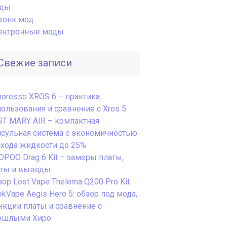
ды
вонк мод
ектронные моды
Свежие записи
poresso XROS 6 – практика
пользования и сравнение с Xros 5
ST MARY AIR – компактная
псульная система с экономичностью
схода жидкости до 25%
OPOO Drag 6 Kit – замеры платы,
сты и выводы
ор Lost Vape Thelema Q200 Pro Kit
kVape Aegis Hero 5: обзор под мода,
нкции платы и сравнение с
ошлыми Хиро