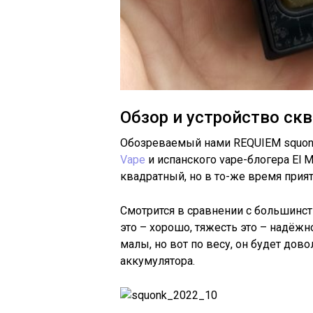
Обзор и устройство ск
Обозреваемый нами REQUIEM squonk
Vape
и испанского vape-блогера El M
квадратный, но в то-же время прия
Смотрится в сравнении с большинст
это – хорошо, тяжесть это – надёжно
малы, но вот по весу, он будет дово
аккумулятора.