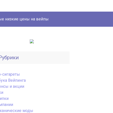
е низкие цены на вейпы
Рубрики
o-сигареты
бука Вейпинга
онсы и акции
ки
ипки
мпании
ханические моды