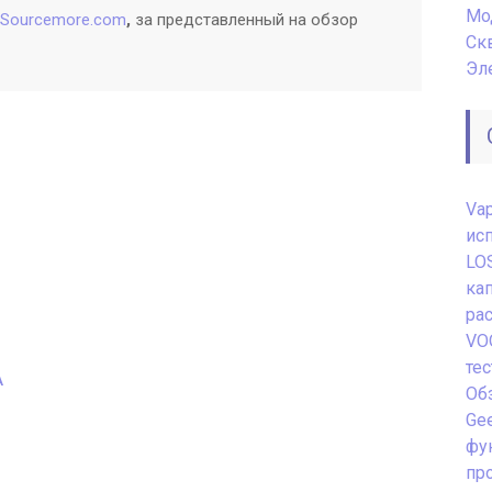
Мо
Sourcemore.com
,
за представленный на обзор
Ск
Эл
Va
ис
LO
ка
ра
VO
те
A
Обз
Gee
фу
пр