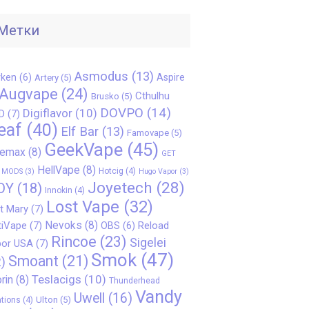
Метки
Asmodus
(13)
ken
(6)
Aspire
Artery
(5)
Augvape
(24)
Cthulhu
Brusko
(5)
DOVPO
(14)
Digiflavor
(10)
D
(7)
eaf
(40)
Elf Bar
(13)
Famovape
(5)
GeekVape
(45)
eemax
(8)
GET
HellVape
(8)
Hotcig
(4)
 MODS
(3)
Hugo Vapor
(3)
Joyetech
(28)
OY
(18)
Innokin
(4)
Lost Vape
(32)
t Mary
(7)
Nevoks
(8)
iVape
(7)
Reload
OBS
(6)
Rincoe
(23)
Sigelei
or USA
(7)
Smok
(47)
Smoant
(21)
)
Teslacigs
(10)
rin
(8)
Thunderhead
Vandy
Uwell
(16)
Ulton
(5)
tions
(4)