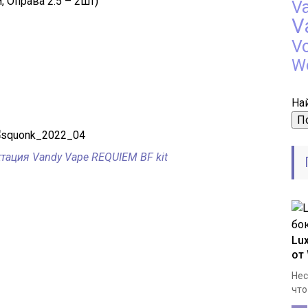
м, Оправа 2.5 – 2шт)
V
V
V
W
Най
тация Vandy Vape REQUIEM BF kit
Lu
от
Нес
что