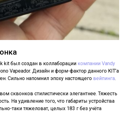
вонка
 kit был создан в коллаборации
компании Vandy
ono Vapeador. Дизайн и форм-фактор данного KIT’а
тен. Сильно напомнил эпоху настоящего
вейпинга
.
вом сквонков стилистически элегантнее. Тяжесть
сть. На удивление того, что габариты устройства
льно-таки тяжеловат, целых 183 г без учёта