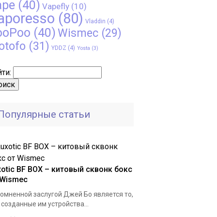
ape
(40)
Vapefly
(10)
aporesso
(80)
Vladdin
(4)
ooPoo
(40)
Wismec
(29)
otofo
(31)
YDDZ
(4)
Yosta
(3)
ти:
Популярные статьи
xotic BF BOX – китовый сквонк бокс
 Wismec
омненной заслугой Джей Бо является то,
 созданные им устройства...