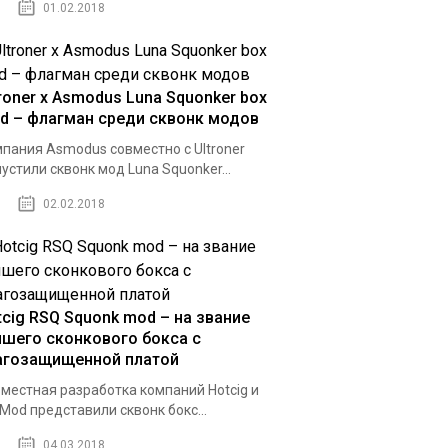
01.02.2018
troner x Asmodus Luna Squonker box
d – флагман среди сквонк модов
пания Asmodus совместно с Ultroner
устили сквонк мод Luna Squonker...
02.02.2018
tcig RSQ Squonk mod – на звание
чшего сконкового бокса с
агозащищенной платой
местная разработка компаний Hotcig и
 Mod представили сквонк бокс...
04.03.2018