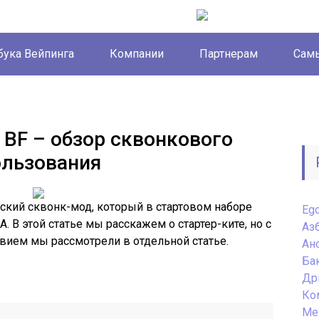
бука Вейпинга
Компании
Партнерам
Самы
 BF – обзор сквонкового
ользования
ский сквонк-мод, который в стартовом наборе
Eg
. В этой статье мы расскажем о стартер-ките, но с
Аз
квием мы рассмотрели в отдельной статье.
Ан
Ба
Др
Ко
Ме