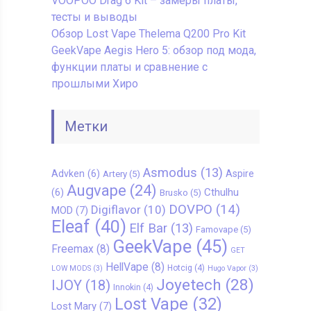
VOOPOO Drag 6 Kit – замеры платы,
тесты и выводы
Обзор Lost Vape Thelema Q200 Pro Kit
GeekVape Aegis Hero 5: обзор под мода,
функции платы и сравнение с
прошлыми Хиро
Метки
Asmodus
(13)
Advken
(6)
Aspire
Artery
(5)
Augvape
(24)
Cthulhu
(6)
Brusko
(5)
DOVPO
(14)
Digiflavor
(10)
MOD
(7)
Eleaf
(40)
Elf Bar
(13)
Famovape
(5)
GeekVape
(45)
Freemax
(8)
GET
HellVape
(8)
Hotcig
(4)
LOW MODS
(3)
Hugo Vapor
(3)
Joyetech
(28)
IJOY
(18)
Innokin
(4)
Lost Vape
(32)
Lost Mary
(7)