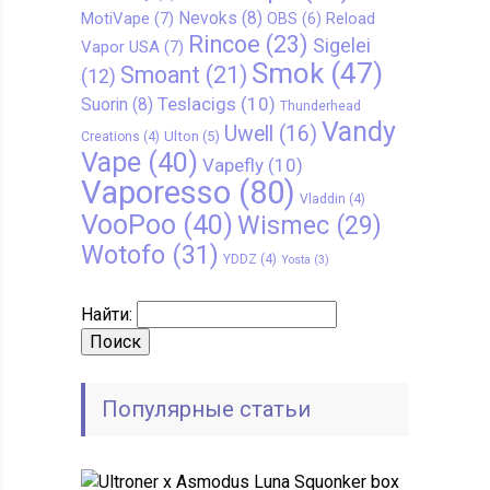
Nevoks
(8)
MotiVape
(7)
Reload
OBS
(6)
Rincoe
(23)
Sigelei
Vapor USA
(7)
Smok
(47)
Smoant
(21)
(12)
Teslacigs
(10)
Suorin
(8)
Thunderhead
Vandy
Uwell
(16)
Ulton
(5)
Creations
(4)
Vape
(40)
Vapefly
(10)
Vaporesso
(80)
Vladdin
(4)
VooPoo
(40)
Wismec
(29)
Wotofo
(31)
YDDZ
(4)
Yosta
(3)
Найти:
Популярные статьи