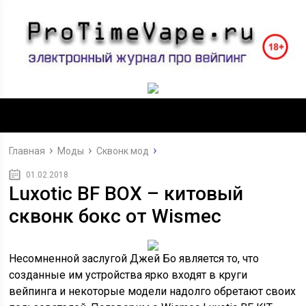
Главная
Моды
Сквонк мод
01.02.2018
Luxotic BF BOX – китовый
сквонк бокс от Wismec
Несомненной заслугой Джей Бо является то, что
созданные им устройства ярко входят в круги
вейпинга и некоторые модели надолго обретают своих