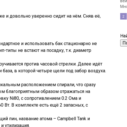
вей
Мно
аке и довольно уверенно сидит на нём. Сняв её,
2
Най
андартное и использовать бак стационарно не
ип-типы не встают на посадку, т.к. диаметр
ручивается против часовой стрелки. Далее идёт
и база, в которой четыре щели под забор воздуха.
икальным расположением спирали, что сразу
м благоприятным образом отражаться на
вку Ni80, с сопротивлением 0.2 Ома и
 Вт. В комплекте есть ещё 2 запасных, с
ий пин, название атома – Campbell Tank и
и утилизация.