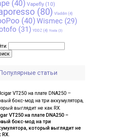
ape
(40)
Vapefly
(10)
aporesso
(80)
Vladdin
(4)
ooPoo
(40)
Wismec
(29)
otofo
(31)
YDDZ
(4)
Yosta
(3)
ти:
Популярные статьи
igar VT250 на плате DNA250 –
рвый бокс-мод на три
кумулятора, который выглядит не
 RX.