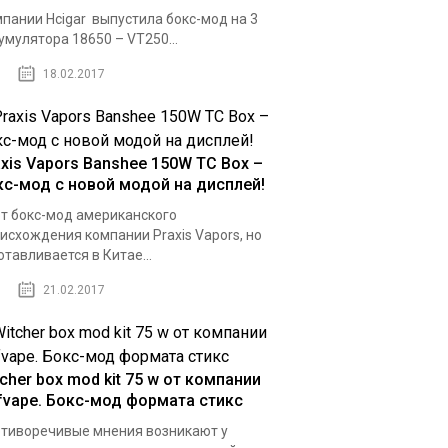
пании Hcigar выпустила бокс-мод на 3
умулятора 18650 – VT250...
18.02.2017
axis Vapors Banshee 150W TC Box –
кс-мод с новой модой на дисплей!
т бокс-мод американского
исхождения компании Praxis Vapors, но
отавливается в Китае...
21.02.2017
cher box mod kit 75 w от компании
fvape. Бокс-мод формата стикс
тиворечивые мнения возникают у