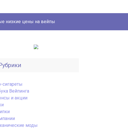
е низкие цены на вейпы
Рубрики
o-сигареты
бука Вейпинга
онсы и акции
ки
ипки
мпании
ханические моды