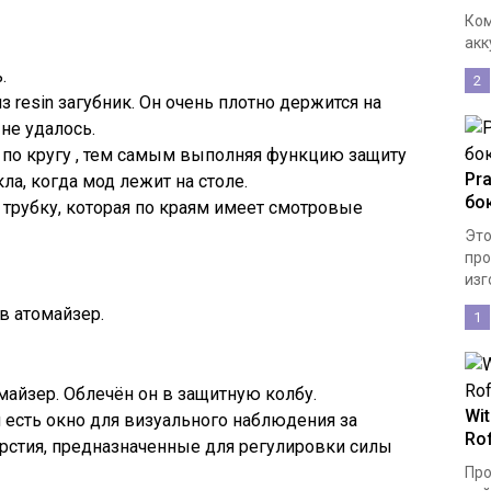
Ком
акк
.
2
 resin загубник. Он очень плотно держится на
не удалось.
я по кругу , тем самым выполняя функцию защиту
Pr
ла, когда мод лежит на столе.
бо
трубку, которая по краям имеет смотровые
Это
про
изг
в атомайзер.
1
майзер. Облечён он в защитную колбу.
Wit
 есть окно для визуального наблюдения за
Ro
ерстия, предназначенные для регулировки силы
Про