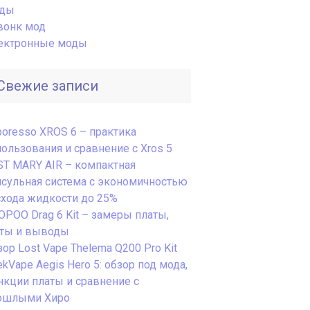
ды
вонк мод
ектронные моды
Свежие записи
poresso XROS 6 – практика
пользования и сравнение с Xros 5
ST MARY AIR – компактная
псульная система с экономичностью
схода жидкости до 25%
OPOO Drag 6 Kit – замеры платы,
сты и выводы
ор Lost Vape Thelema Q200 Pro Kit
kVape Aegis Hero 5: обзор под мода,
нкции платы и сравнение с
ошлыми Хиро