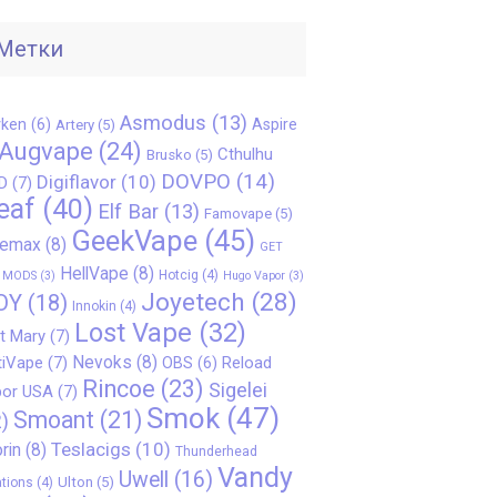
Метки
Asmodus
(13)
ken
(6)
Aspire
Artery
(5)
Augvape
(24)
Cthulhu
Brusko
(5)
DOVPO
(14)
Digiflavor
(10)
D
(7)
eaf
(40)
Elf Bar
(13)
Famovape
(5)
GeekVape
(45)
eemax
(8)
GET
HellVape
(8)
Hotcig
(4)
 MODS
(3)
Hugo Vapor
(3)
Joyetech
(28)
OY
(18)
Innokin
(4)
Lost Vape
(32)
t Mary
(7)
Nevoks
(8)
iVape
(7)
Reload
OBS
(6)
Rincoe
(23)
Sigelei
or USA
(7)
Smok
(47)
Smoant
(21)
)
Teslacigs
(10)
rin
(8)
Thunderhead
Vandy
Uwell
(16)
Ulton
(5)
tions
(4)