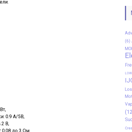
ели.
Adv
(6)
MO
El
Fr
LOW
IJ
Los
Mot
Vap
Вт,
(12
: 0.9 А/5В,
Suo
2 В,
Crea
0.08 до 3 Ом.