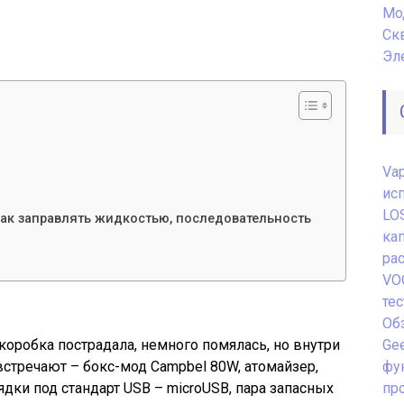
Мо
Ск
Эл
Va
ис
LO
 как заправлять жидкостью, последовательность
ка
ра
VO
те
Обз
коробка пострадала, немного помялась, но внутри
Gee
 встречают – бокс-мод Campbel 80W, атомайзер,
фу
ядки под стандарт USB – microUSB, пара запасных
пр