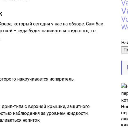
V
V
k
V
зера, который сегодня у нас на обзоре. Сам бак
W
рхней – куда будет заливаться жидкость, т.е.
.
Най
которого накручивается испаритель.
з дрип-типа с верхней крышки, защитного
Hc
пе
остью наблюдения за уровнем жидкости,
ак
заливаться напиток.
как