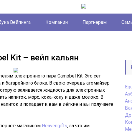
бука Вейпинга
Компании
Партнерам
Самы
l Kit – вейп кальян
елям электронного пара Campbel Kit. Это сет
 и батарейного блока. В свою очередь атомайзер
Eg
 которую заливается жидкость для электронных
Аз
ить напиток, морс, кока-колу и даже молоко. В
Ан
напиток и попадает к вам в лёгкие и вы получаете
Ба
Др
Ко
нтернет-магазином
Heavengifts
, за что им
Ме