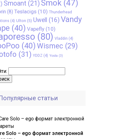
Smok
(47)
Smoant
(21)
)
Teslacigs
(10)
rin
(8)
Thunderhead
Vandy
Uwell
(16)
Ulton
(5)
tions
(4)
ape
(40)
Vapefly
(10)
aporesso
(80)
Vladdin
(4)
ooPoo
(40)
Wismec
(29)
otofo
(31)
YDDZ
(4)
Yosta
(3)
ти:
Популярные статьи
are Solo – ego формат электронной