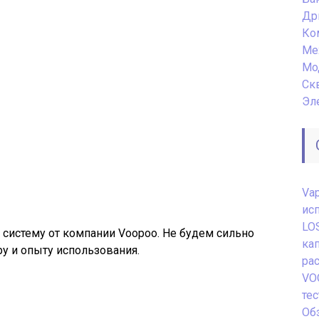
Др
Ко
Ме
Мо
Ск
Эл
Va
ис
LO
систему от компании Voopoo. Не будем сильно
ка
ру и опыту использования.
ра
VO
те
Обз