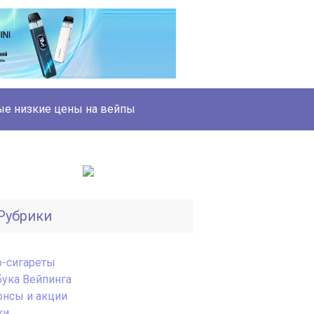
е низкие цены на вейпы
Рубрики
o-сигареты
бука Вейпинга
онсы и акции
ки