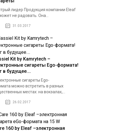
гареты
трый лидер Продукция компании Eleaf
может не радовать. Она...
31.03.2017
siel Kit by Kamrytech –
ектронные сигареты Ego-формата!
г в будущее….
ктронные сигареты Ego-
мата можно встретить в разных
ественных местах: на вокзалах,...
26.02.2017
re 160 by Eleaf –электронная