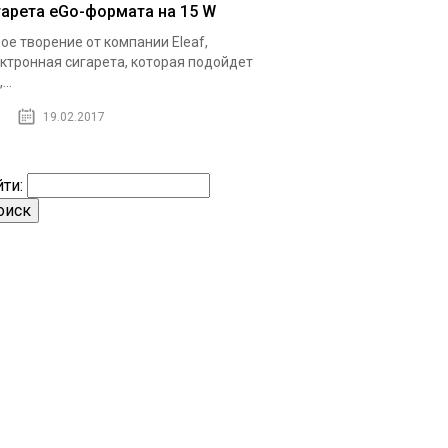
гарета eGo-формата на 15 W
ое творение от компании Eleaf,
ктронная сигарета, которая подойдет
...
19.02.2017
ти: