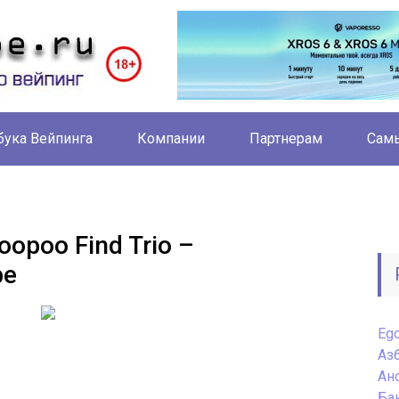
бука Вейпинга
Компании
Партнерам
Самы
opoo Find Trio –
ре
Eg
Аз
Ан
Ба