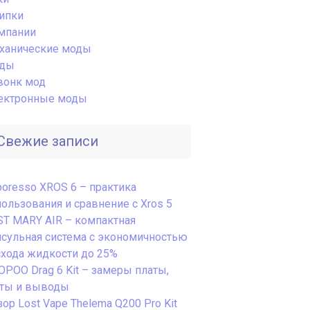
ипки
мпании
ханические моды
ды
вонк мод
ектронные моды
Свежие записи
poresso XROS 6 – практика
пользования и сравнение с Xros 5
ST MARY AIR – компактная
псульная система с экономичностью
схода жидкости до 25%
OPOO Drag 6 Kit – замеры платы,
сты и выводы
ор Lost Vape Thelema Q200 Pro Kit