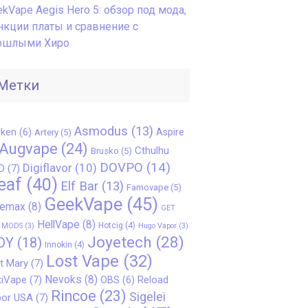
kVape Aegis Hero 5: обзор под мода,
нкции платы и сравнение с
ошлыми Хиро
Метки
Asmodus
(13)
ken
(6)
Aspire
Artery
(5)
Augvape
(24)
Cthulhu
Brusko
(5)
DOVPO
(14)
Digiflavor
(10)
D
(7)
eaf
(40)
Elf Bar
(13)
Famovape
(5)
GeekVape
(45)
eemax
(8)
GET
HellVape
(8)
Hotcig
(4)
 MODS
(3)
Hugo Vapor
(3)
Joyetech
(28)
OY
(18)
Innokin
(4)
Lost Vape
(32)
t Mary
(7)
Nevoks
(8)
iVape
(7)
Reload
OBS
(6)
Rincoe
(23)
Sigelei
or USA
(7)