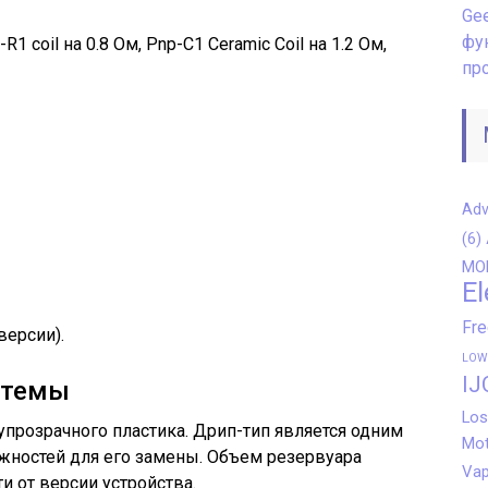
Gee
фу
p-R1 coil на 0.8 Ом, Pnp-C1 Ceramic Coil на 1.2 Ом,
пр
Adv
(6)
MO
El
Fr
версии).
LOW
IJ
стемы
Los
прозрачного пластика. Дрип-тип является одним
Mot
жностей для его замены. Объем резервуара
Vap
и от версии устройства.