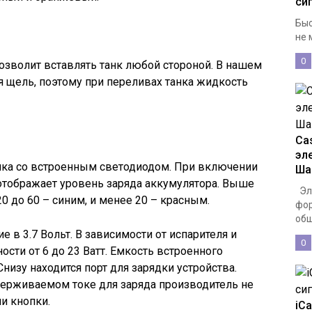
си
Быс
не 
0
 позволит вставлять танк любой стороной. В нашем
 щель, поэтому при переливах танка жидкость
Cas
эл
опка со встроенным светодиодом. При включении
Ша
отображает уровень заряда аккумулятора. Выше
Эле
20 до 60 – синим, и менее 20 – красным.
фор
общ
 в 3.7 Вольт. В зависимости от испарителя и
0
ости от 6 до 23 Ватт. Емкость встроенного
Снизу находится порт для зарядки устройства.
рживаемом токе для заряда производитель не
и кнопки.
iCa