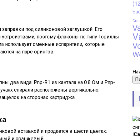
(12
Suo
Crea
V
я заправки под силиконовой заглушкой. Его
V
 устройствами, поэтому флаконы по типу Гориллы
ма использует сменные испарители, которые
V
аются на паре орингов.
W
Най
ы два вида: Pnp-R1 из кантала на 0.8 Ом и Pnp-
случаях спирали расположены вертикально.
ащелок на сторонах картриджа.
ка
ковой вставкой и продается в шести цветах:
iC
асный и оранжевый.