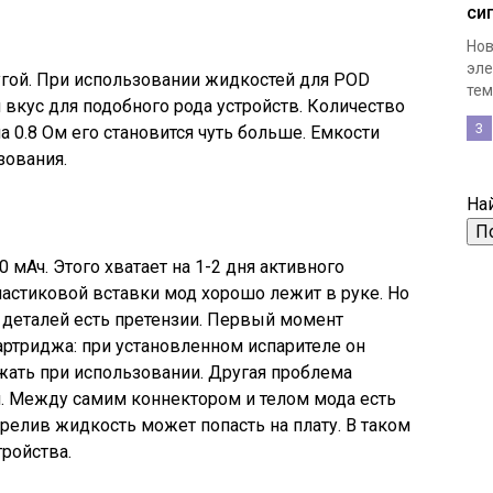
си
Нов
эле
угой. При использовании жидкостей для POD
тем,
 вкус для подобного рода устройств. Количество
3
на 0.8 Ом его становится чуть больше. Емкости
зования.
Най
 мАч. Этого хватает на 1-2 дня активного
ластиковой вставки мод хорошо лежит в руке. Но
и деталей есть претензии. Первый момент
артриджа: при установленном испарителе он
ажать при использовании. Другая проблема
и. Между самим коннектором и телом мода есть
релив жидкость может попасть на плату. В таком
ройства.