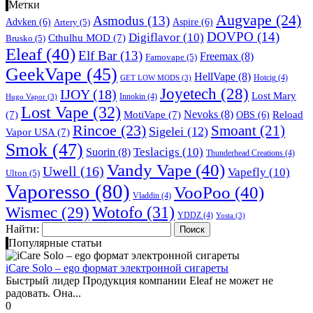
Метки
Augvape
(24)
Asmodus
(13)
Advken
(6)
Aspire
(6)
Artery
(5)
DOVPO
(14)
Digiflavor
(10)
Cthulhu MOD
(7)
Brusko
(5)
Eleaf
(40)
Elf Bar
(13)
Freemax
(8)
Famovape
(5)
GeekVape
(45)
HellVape
(8)
Hotcig
(4)
GET LOW MODS
(3)
Joyetech
(28)
IJOY
(18)
Lost Mary
Innokin
(4)
Hugo Vapor
(3)
Lost Vape
(32)
Nevoks
(8)
(7)
MotiVape
(7)
OBS
(6)
Reload
Rincoe
(23)
Smoant
(21)
Sigelei
(12)
Vapor USA
(7)
Smok
(47)
Teslacigs
(10)
Suorin
(8)
Thunderhead Creations
(4)
Vandy Vape
(40)
Uwell
(16)
Vapefly
(10)
Ulton
(5)
Vaporesso
(80)
VooPoo
(40)
Vladdin
(4)
Wismec
(29)
Wotofo
(31)
YDDZ
(4)
Yosta
(3)
Найти:
Популярные статьи
iCare Solo – ego формат электронной сигареты
Быстрый лидер Продукция компании Eleaf не может не
радовать. Она...
0