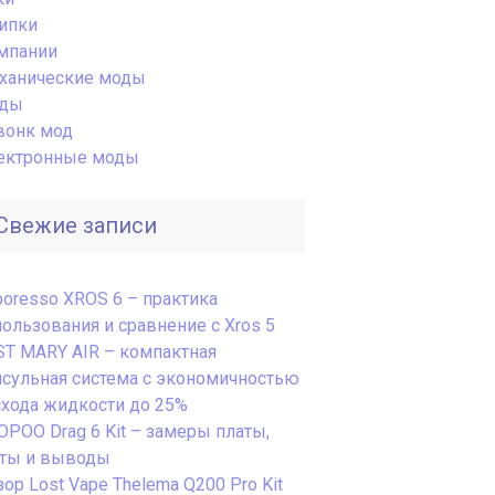
ипки
мпании
ханические моды
ды
вонк мод
ектронные моды
Свежие записи
poresso XROS 6 – практика
пользования и сравнение с Xros 5
ST MARY AIR – компактная
псульная система с экономичностью
схода жидкости до 25%
OPOO Drag 6 Kit – замеры платы,
сты и выводы
ор Lost Vape Thelema Q200 Pro Kit