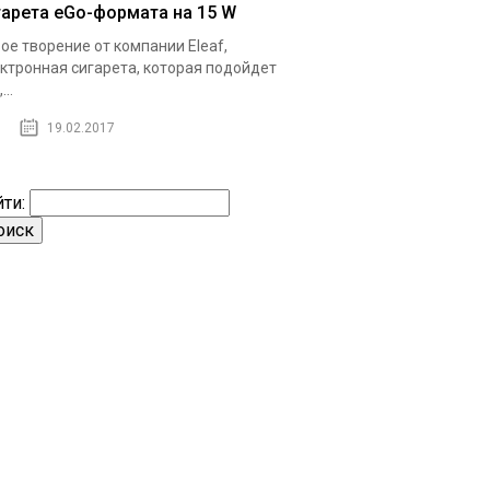
гарета eGo-формата на 15 W
ое творение от компании Eleaf,
ктронная сигарета, которая подойдет
...
19.02.2017
ти: