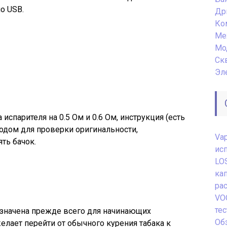
о USB.
Др
Ко
Ме
Мо
Ск
Эл
испарителя на 0.5 Ом и 0.6 Ом, инструкция (есть
 кодом для проверки оригинальности,
Va
ть бачок.
ис
LO
ка
ра
VO
те
назначена прежде всего для начинающих
Обз
елает перейти от обычного курения табака к