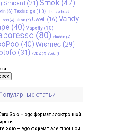
Smok
(47)
Smoant
(21)
)
Teslacigs
(10)
rin
(8)
Thunderhead
Vandy
Uwell
(16)
Ulton
(5)
tions
(4)
ape
(40)
Vapefly
(10)
aporesso
(80)
Vladdin
(4)
ooPoo
(40)
Wismec
(29)
otofo
(31)
YDDZ
(4)
Yosta
(3)
ти:
Популярные статьи
are Solo – ego формат электронной