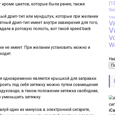
(12
 кроме цветов, которые были ранее, также
Suo
вый дрип-тип или мундштук, которые при желании
Crea
V
тный дрип-тип имеет внутри завихрения для того,
V
дала в ротовую полость, вот такой speed back
V
W
и не имеет. При желании установить можно и
ходит.
Най
ая одновременно является крышкой для заправки
строить под себя затяжку можно путем совмещения
здуховоде, в таком положении затяжка свободная,
 уменьшить затяжку.
алуй один из минусов в электронной сигарете,
iC