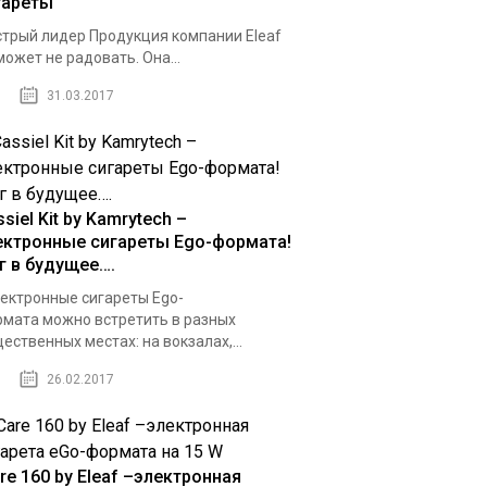
гареты
трый лидер Продукция компании Eleaf
может не радовать. Она...
31.03.2017
siel Kit by Kamrytech –
ектронные сигареты Ego-формата!
г в будущее….
ктронные сигареты Ego-
мата можно встретить в разных
ественных местах: на вокзалах,...
26.02.2017
re 160 by Eleaf –электронная