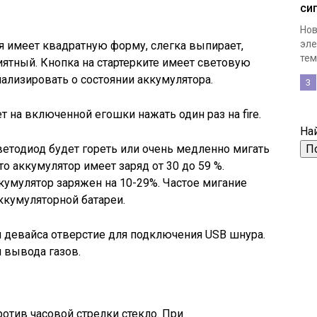
си
Нов
эле
рая имеет квадратную форму, слегка выпирает,
тем,
иятный. Кнопка на стартерките имеет световую
нализировать о состоянии аккумулятора.
3
т на включенной егошки нажать один раз на fire.
Най
светодиод будет гореть или очень медленно мигать
то аккумулятор имеет заряд от 30 до 59 %.
кумулятор заряжен на 10-29%. Частое мигание
ккумуляторной батареи.
и девайса отверстие для подключения USB шнура.
я вывода газов.
отив часовой стрелки стекло. При