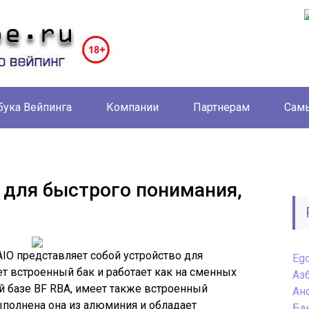
бука Вейпинга
Компании
Партнерам
Самы
– для быстрого понимания,
AIO представляет собой устройство для
Eg
ет встроенный бак и работает как на сменных
Аз
ой базе BF RBA, имеет также встроенный
Ан
ыполнена она из алюминия и обладает
Ба