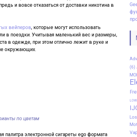
Gee
предь и вовсе отказаться от доставки никотина в
фу
пр
тых вейперов
, которые могут использовать
ли в поездки. Учитывая маленький вес и размеры,
та в одежде, при этом отлично лежит в руке и
ие окружающих.
Adv
(6)
MO
El
Fr
LOW
IJ
Los
рианты по цветам
Mot
Vap
ая палитра электронной сигареты ego формата