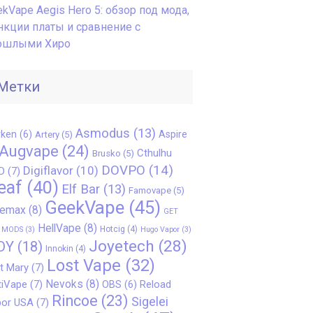
kVape Aegis Hero 5: обзор под мода,
нкции платы и сравнение с
ошлыми Хиро
Метки
Asmodus
(13)
ken
(6)
Aspire
Artery
(5)
Augvape
(24)
Cthulhu
Brusko
(5)
DOVPO
(14)
Digiflavor
(10)
D
(7)
eaf
(40)
Elf Bar
(13)
Famovape
(5)
GeekVape
(45)
eemax
(8)
GET
HellVape
(8)
Hotcig
(4)
 MODS
(3)
Hugo Vapor
(3)
Joyetech
(28)
OY
(18)
Innokin
(4)
Lost Vape
(32)
t Mary
(7)
Nevoks
(8)
iVape
(7)
Reload
OBS
(6)
Rincoe
(23)
Sigelei
or USA
(7)