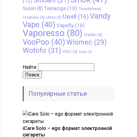
Smoant
(21)
(12)
Teslacigs
(10)
Suorin
(8)
Thunderhead
Vandy
Uwell
(16)
Ulton
(5)
Creations
(4)
Vape
(40)
Vapefly
(10)
Vaporesso
(80)
Vladdin
(4)
VooPoo
(40)
Wismec
(29)
Wotofo
(31)
YDDZ
(4)
Yosta
(3)
Найти:
Популярные статьи
iCare Solo – ego формат электронной
сигареты