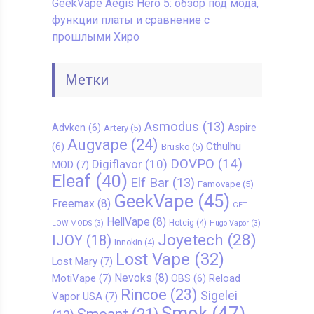
GeekVape Aegis Hero 5: обзор под мода,
функции платы и сравнение с
прошлыми Хиро
Метки
Asmodus
(13)
Advken
(6)
Aspire
Artery
(5)
Augvape
(24)
Cthulhu
(6)
Brusko
(5)
DOVPO
(14)
Digiflavor
(10)
MOD
(7)
Eleaf
(40)
Elf Bar
(13)
Famovape
(5)
GeekVape
(45)
Freemax
(8)
GET
HellVape
(8)
Hotcig
(4)
LOW MODS
(3)
Hugo Vapor
(3)
Joyetech
(28)
IJOY
(18)
Innokin
(4)
Lost Vape
(32)
Lost Mary
(7)
Nevoks
(8)
MotiVape
(7)
Reload
OBS
(6)
Rincoe
(23)
Sigelei
Vapor USA
(7)
Smok
(47)