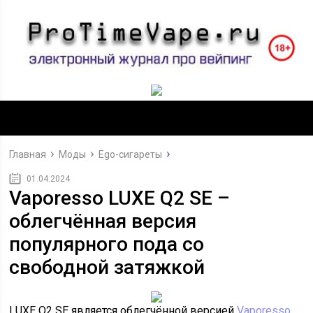
Главная
Моды
Ego-сигареты
01.04.2024
Vaporesso LUXE Q2 SE –
облегчённая версия
популярного пода со
свободной затяжкой
LUXE Q2 SE является облегчённой версией
Vaporesso