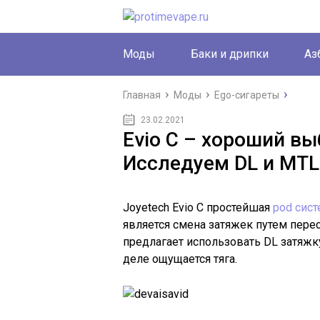
Моды
Баки и дрипки
Аз
Главная
Моды
Ego-сигареты
23.02.2021
Evio C – хороший вы
Исследуем DL и MTL
Joyetech Evio C простейшая
pod сис
является смена затяжек путем пере
предлагает использовать DL затяжку
деле ощущается тяга.