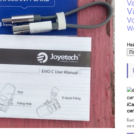
V
V
V
W
Най
iC
си
Быс
не 