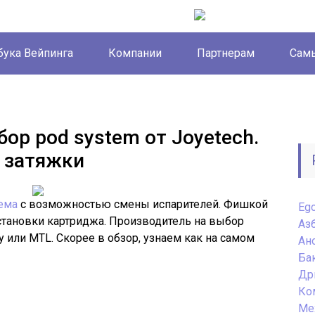
бука Вейпинга
Компании
Партнерам
Самы
бор pod system от Joyetech.
 затяжки
тема
с возможностью смены испарителей. Фишкой
Eg
становки картриджа. Производитель на выбор
Аз
 или MTL. Скорее в обзор, узнаем как на самом
Ан
Ба
Др
Ко
Ме