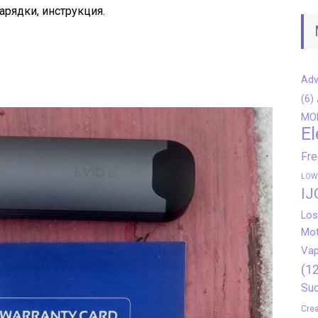
зарядки, инструкция.
Adv
(6)
MO
El
Fr
LOW
IJ
Los
Mot
Vap
(12
Suo
Crea