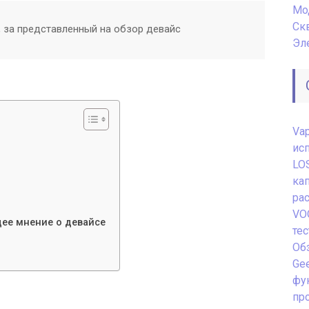
Мо
Ск
, за представленный на обзор девайс
Эл
Va
ис
LO
ка
ра
VO
ее мнение о девайсе
те
Обз
Gee
фу
пр