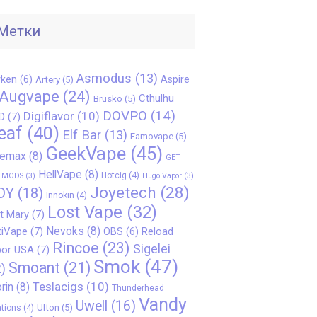
Метки
Asmodus
(13)
ken
(6)
Aspire
Artery
(5)
Augvape
(24)
Cthulhu
Brusko
(5)
DOVPO
(14)
Digiflavor
(10)
D
(7)
eaf
(40)
Elf Bar
(13)
Famovape
(5)
GeekVape
(45)
eemax
(8)
GET
HellVape
(8)
Hotcig
(4)
 MODS
(3)
Hugo Vapor
(3)
Joyetech
(28)
OY
(18)
Innokin
(4)
Lost Vape
(32)
t Mary
(7)
Nevoks
(8)
iVape
(7)
Reload
OBS
(6)
Rincoe
(23)
Sigelei
or USA
(7)
Smok
(47)
Smoant
(21)
)
Teslacigs
(10)
rin
(8)
Thunderhead
Vandy
Uwell
(16)
Ulton
(5)
tions
(4)