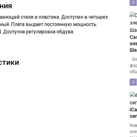
0
ния
авеющей стали и пластика. Доступен в четырех
леный. Плата выдает постоянную мощность.
. Доступна регулировка обдува.
Cas
эл
Ша
Эле
стики
фор
общ
0
iCa
си
Нов
эле