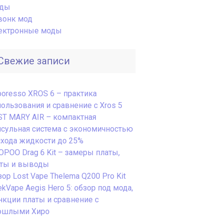
ды
вонк мод
ектронные моды
Свежие записи
poresso XROS 6 – практика
пользования и сравнение с Xros 5
ST MARY AIR – компактная
псульная система с экономичностью
схода жидкости до 25%
OPOO Drag 6 Kit – замеры платы,
сты и выводы
ор Lost Vape Thelema Q200 Pro Kit
kVape Aegis Hero 5: обзор под мода,
нкции платы и сравнение с
ошлыми Хиро