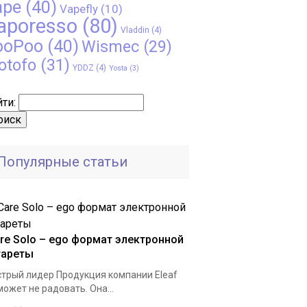
ape
(40)
Vapefly
(10)
aporesso
(80)
Vladdin
(4)
ooPoo
(40)
Wismec
(29)
otofo
(31)
YDDZ
(4)
Yosta
(3)
ти:
Популярные статьи
are Solo – ego формат электронной
гареты
трый лидер Продукция компании Eleaf
может не радовать. Она...