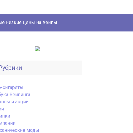
е низкие цены на вейпы
Рубрики
o-сигареты
бука Вейпинга
онсы и акции
ки
ипки
мпании
ханические моды