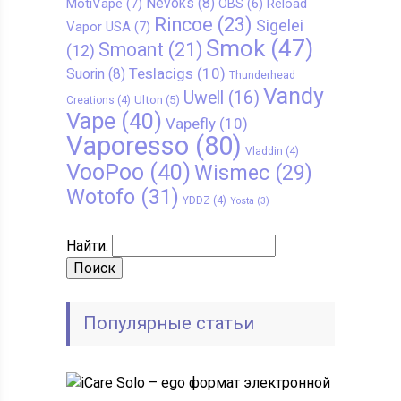
Nevoks
(8)
MotiVape
(7)
Reload
OBS
(6)
Rincoe
(23)
Sigelei
Vapor USA
(7)
Smok
(47)
Smoant
(21)
(12)
Teslacigs
(10)
Suorin
(8)
Thunderhead
Vandy
Uwell
(16)
Ulton
(5)
Creations
(4)
Vape
(40)
Vapefly
(10)
Vaporesso
(80)
Vladdin
(4)
VooPoo
(40)
Wismec
(29)
Wotofo
(31)
YDDZ
(4)
Yosta
(3)
Найти:
Популярные статьи