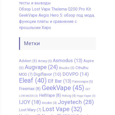
тесты и выводы
Обзор Lost Vape Thelema Q200 Pro Kit
GeekVape Aegis Hero 5: обзор под мода,
функции платы и сравнение с
прошлыми Хиро
Метки
Asmodus
(13)
Advken
(6)
Aspire
Artery
(5)
Augvape
(24)
Cthulhu
(6)
Brusko
(5)
DOVPO
(14)
Digiflavor
(10)
MOD
(7)
Eleaf
(40)
Elf Bar
(13)
Famovape
(5)
GeekVape
(45)
Freemax
(8)
GET
HellVape
(8)
Hotcig
(4)
LOW MODS
(3)
Hugo Vapor
(3)
Joyetech
(28)
IJOY
(18)
Innokin
(4)
Lost Vape
(32)
Lost Mary
(7)