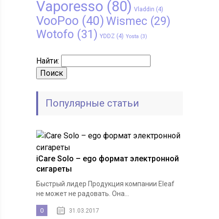
Vaporesso
(80)
Vladdin
(4)
VooPoo
(40)
Wismec
(29)
Wotofo
(31)
YDDZ
(4)
Yosta
(3)
Найти:
Популярные статьи
iCare Solo – ego формат электронной
сигареты
Быстрый лидер Продукция компании Eleaf
не может не радовать. Она...
0
31.03.2017