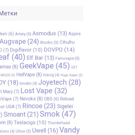
Метки
Asmodus
(13)
ken
(6)
Aspire
Artery
(5)
Augvape
(24)
Cthulhu
Brusko
(5)
DOVPO
(14)
Digiflavor
(10)
D
(7)
eaf
(40)
Elf Bar
(13)
Famovape
(5)
GeekVape
(45)
eemax
(8)
GET
HellVape
(8)
Hotcig
(4)
 MODS
(3)
Hugo Vapor
(3)
Joyetech
(28)
OY
(18)
Innokin
(4)
Lost Vape
(32)
t Mary
(7)
Nevoks
(8)
iVape
(7)
Reload
OBS
(6)
Rincoe
(23)
Sigelei
or USA
(7)
Smok
(47)
Smoant
(21)
)
Teslacigs
(10)
rin
(8)
Thunderhead
Vandy
Uwell
(16)
Ulton
(5)
tions
(4)