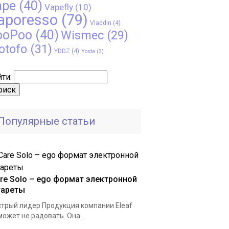
ape
(40)
Vapefly
(10)
aporesso
(79)
Vladdin
(4)
ooPoo
(40)
Wismec
(29)
otofo
(31)
YDDZ
(4)
Yosta
(3)
ти:
Популярные статьи
are Solo – ego формат электронной
гареты
трый лидер Продукция компании Eleaf
может не радовать. Она...