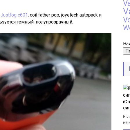
V
V
т
Justfog c601
, coil father pop, joyetech autopack и
V
ьзуется темный, полупрозрачный.
W
Най
iC
си
Быс
не 