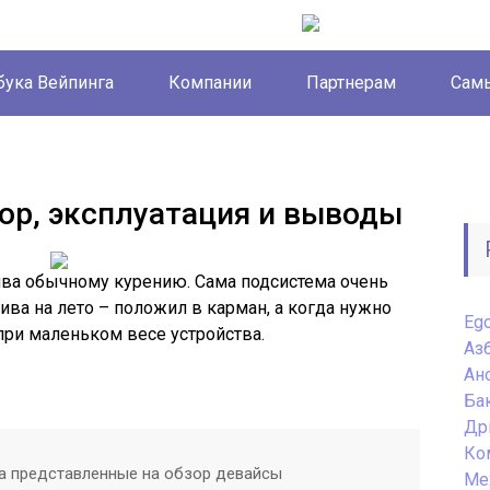
бука Вейпинга
Компании
Партнерам
Самы
зор, эксплуатация и выводы
тива обычному курению. Сама подсистема очень
тива на лето – положил в карман, а когда нужно
Eg
при маленьком весе устройства.
Аз
Ан
Ба
Др
Ко
за представленные на обзор девайсы
Ме