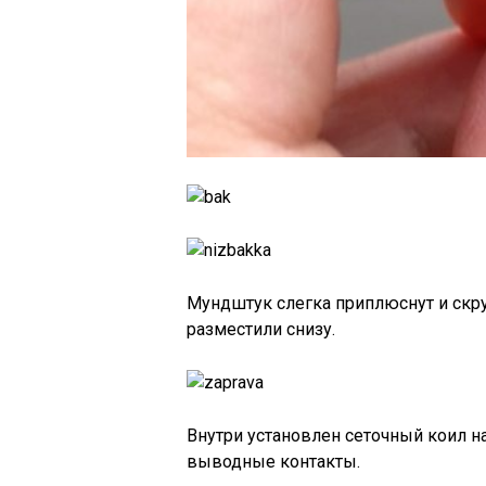
Мундштук слегка приплюснут и скру
разместили снизу.
Внутри установлен сеточный коил н
выводные контакты.