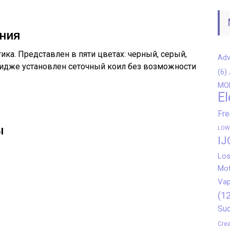
ния
ка. Представлен в пяти цветах: черный, серый,
Adv
ридже установлен сеточный коил без возможности
(6)
MO
El
Fr
ы
LOW
IJ
Los
Mot
Vap
(12
Suo
Crea