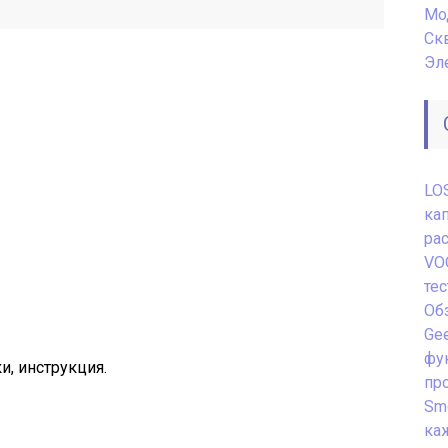
Мо
Ск
Эл
LO
ка
ра
VO
те
Обз
Gee
фу
и, инструкция.
пр
Smo
ка