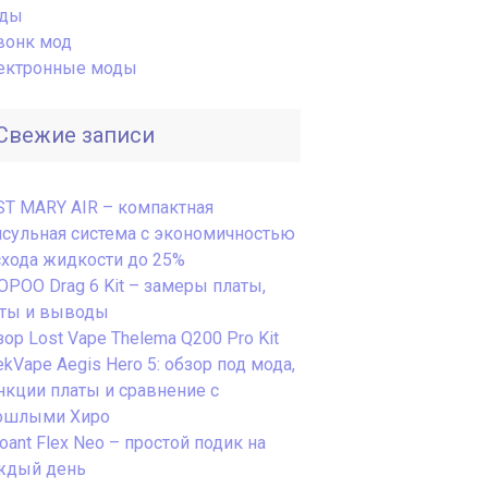
ды
вонк мод
ектронные моды
Свежие записи
ST MARY AIR – компактная
псульная система с экономичностью
схода жидкости до 25%
OPOO Drag 6 Kit – замеры платы,
сты и выводы
ор Lost Vape Thelema Q200 Pro Kit
kVape Aegis Hero 5: обзор под мода,
нкции платы и сравнение с
ошлыми Хиро
ant Flex Neo – простой подик на
ждый день