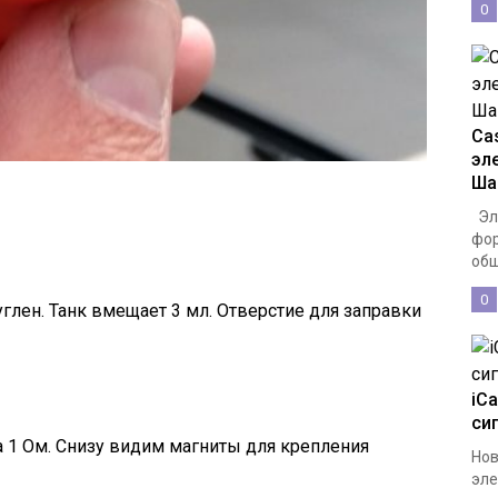
0
Cas
эл
Ша
Эле
фор
общ
0
глен. Танк вмещает 3 мл. Отверстие для заправки
iCa
си
а 1 Ом. Снизу видим магниты для крепления
Нов
эле