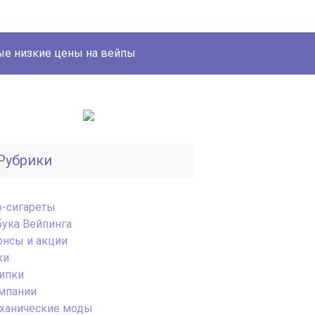
е низкие цены на вейпы
Рубрики
o-сигареты
бука Вейпинга
онсы и акции
ки
ипки
мпании
ханические моды