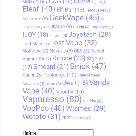
DOVPO
(14)
Digiflavor
(10)
MOD
(7)
Eleaf
(40)
Elf Bar
(13)
Famovape
(5)
GeekVape
(45)
Freemax
(8)
GET
HellVape
(8)
Hotcig
(4)
LOW MODS
(3)
Hugo Vapor
(3)
Joyetech
(28)
IJOY
(18)
Innokin
(4)
Lost Vape
(32)
Lost Mary
(7)
Nevoks
(8)
MotiVape
(7)
Reload
OBS
(6)
Rincoe
(23)
Sigelei
Vapor USA
(7)
Smok
(47)
Smoant
(21)
(12)
Teslacigs
(10)
Suorin
(8)
Thunderhead
Vandy
Uwell
(16)
Ulton
(5)
Creations
(4)
Vape
(40)
Vapefly
(10)
Vaporesso
(80)
Vladdin
(4)
VooPoo
(40)
Wismec
(29)
Wotofo
(31)
YDDZ
(4)
Yosta
(3)
Найти: