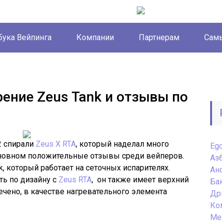
бука Вейпинга
Компании
Партнерам
Самы
ение Zeus Tank и отзывы по
2 спирали
Zeus X RTA
, который наделал много
Eg
сновном положительные отзывы среди вейперов.
Аз
k, который работает на сеточных испарителях.
Ан
ть по дизайну с
Zeus RTA
, он также имеет верхний
Ба
ечено, в качестве нагревательного элемента
Др
Ко
Ме