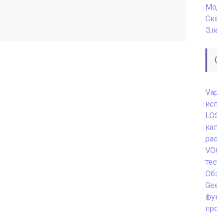
Мо
Ск
Эл
Va
ис
LO
ка
ра
VO
те
Обз
Gee
фу
пр