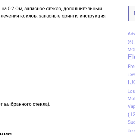
 на 0.2 Ом, запасное стекло, дополнительный
лечения коилов, запасные оринги, инструкция.
Adv
(6)
MO
El
Fr
LOW
IJ
Los
Mot
от выбранного стекла).
Vap
(12
Suo
Crea
ния