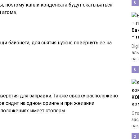
0
ы, поэтому капли конденсата будут скатываться
 атома.
Бак
– 
и байонета, для снятия нужно повернуть ее на
Dig
аль
на о
0
верстия для заправки. Также сверху расположено
KO
ое сидит на одном оринге и при желании
ко
 положениях имеет стопоры.
Это
зас
нак
2