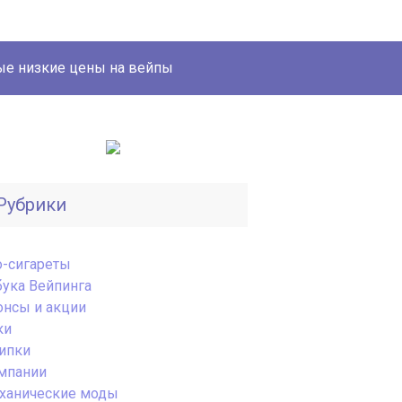
е низкие цены на вейпы
Рубрики
o-сигареты
бука Вейпинга
онсы и акции
ки
ипки
мпании
ханические моды