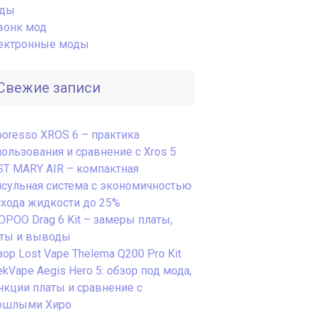
ды
вонк мод
ектронные моды
Свежие записи
poresso XROS 6 – практика
пользования и сравнение с Xros 5
ST MARY AIR – компактная
псульная система с экономичностью
схода жидкости до 25%
OPOO Drag 6 Kit – замеры платы,
сты и выводы
ор Lost Vape Thelema Q200 Pro Kit
kVape Aegis Hero 5: обзор под мода,
нкции платы и сравнение с
ошлыми Хиро