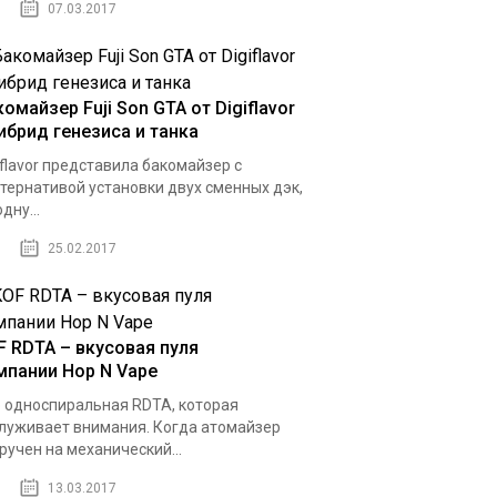
07.03.2017
омайзер Fuji Son GTA от Digiflavor
гибрид генезиса и танка
iflavor представила бакомайзер с
тернативой установки двух сменных дэк,
дну...
25.02.2017
F RDTA – вкусовая пуля
мпании Hop N Vape
 односпиральная RDTA, которая
луживает внимания. Когда атомайзер
ручен на механический...
13.03.2017