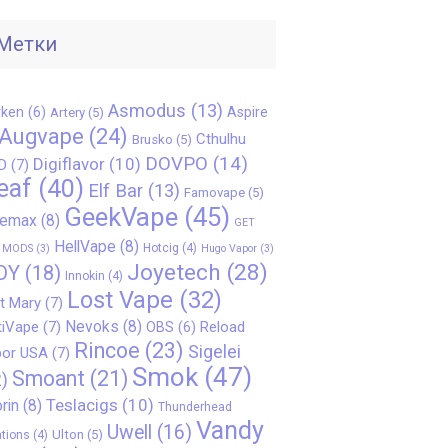
Метки
Asmodus
(13)
ken
(6)
Aspire
Artery
(5)
Augvape
(24)
Cthulhu
Brusko
(5)
DOVPO
(14)
Digiflavor
(10)
D
(7)
eaf
(40)
Elf Bar
(13)
Famovape
(5)
GeekVape
(45)
eemax
(8)
GET
HellVape
(8)
Hotcig
(4)
 MODS
(3)
Hugo Vapor
(3)
Joyetech
(28)
OY
(18)
Innokin
(4)
Lost Vape
(32)
t Mary
(7)
Nevoks
(8)
iVape
(7)
Reload
OBS
(6)
Rincoe
(23)
Sigelei
or USA
(7)
Smok
(47)
Smoant
(21)
)
Teslacigs
(10)
rin
(8)
Thunderhead
Vandy
Uwell
(16)
Ulton
(5)
tions
(4)