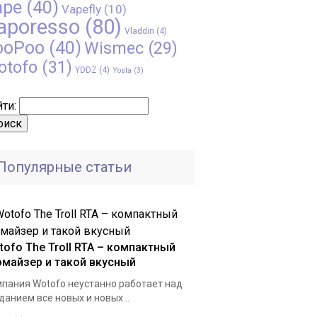
ape
(40)
Vapefly
(10)
aporesso
(80)
Vladdin
(4)
ooPoo
(40)
Wismec
(29)
otofo
(31)
YDDZ
(4)
Yosta
(3)
ти:
Популярные статьи
tofo The Troll RTA – компактный
омайзер и такой вкусный
пания Wotofo неустанно работает над
данием все новых и новых...