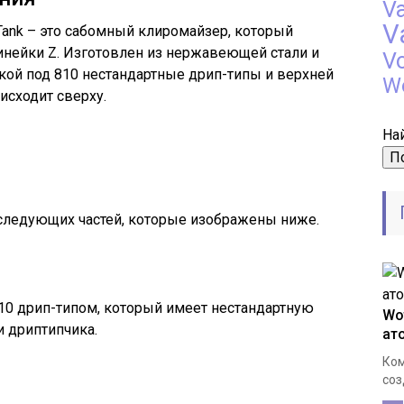
V
V
 Tank – это сабомный клиромайзер, который
линейки Z. Изготовлен из нержавеющей стали и
V
дкой под 810 нестандартные дрип-типы и верхней
W
исходит сверху.
Най
 следующих частей, которые изображены ниже.
10 дрип-типом, который имеет нестандартную
Wo
и дриптипчика.
ат
Ком
соз