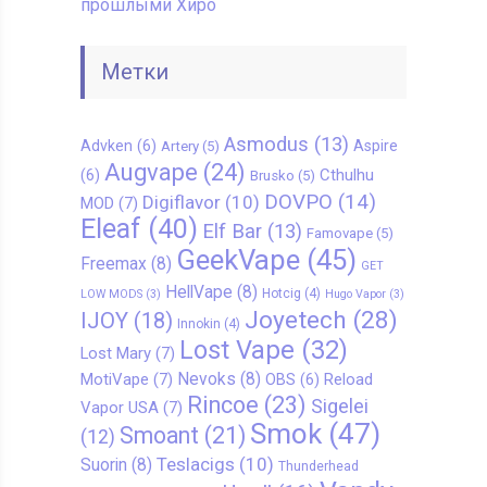
прошлыми Хиро
Метки
Asmodus
(13)
Advken
(6)
Aspire
Artery
(5)
Augvape
(24)
Cthulhu
(6)
Brusko
(5)
DOVPO
(14)
Digiflavor
(10)
MOD
(7)
Eleaf
(40)
Elf Bar
(13)
Famovape
(5)
GeekVape
(45)
Freemax
(8)
GET
HellVape
(8)
Hotcig
(4)
LOW MODS
(3)
Hugo Vapor
(3)
Joyetech
(28)
IJOY
(18)
Innokin
(4)
Lost Vape
(32)
Lost Mary
(7)
Nevoks
(8)
MotiVape
(7)
Reload
OBS
(6)
Rincoe
(23)
Sigelei
Vapor USA
(7)
Smok
(47)
Smoant
(21)
(12)
Teslacigs
(10)
Suorin
(8)
Thunderhead