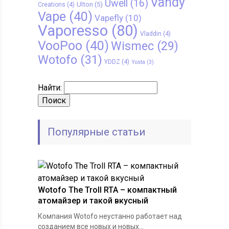
Vandy
Uwell
(16)
Ulton
(5)
Creations
(4)
Vape
(40)
Vapefly
(10)
Vaporesso
(80)
Vladdin
(4)
VooPoo
(40)
Wismec
(29)
Wotofo
(31)
YDDZ
(4)
Yosta
(3)
Найти:
Популярные статьи
Wotofo The Troll RTA – компактный
атомайзер и такой вкусный
Компания Wotofo неустанно работает над
созданием все новых и новых...