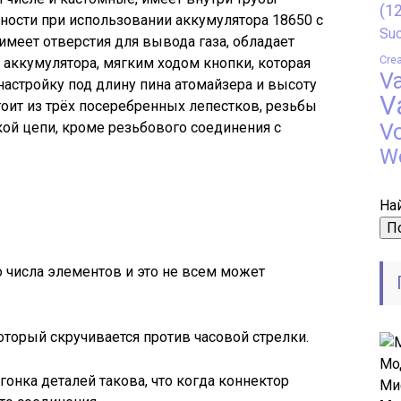
(12
ности при использовании аккумулятора 18650 с
Suo
имеет отверстия для вывода газа, обладает
Crea
 аккумулятора, мягким ходом кнопки, которая
V
настройку под длину пина атомайзера и высоту
V
тоит из трёх посеребренных лепестков, резьбы
кой цепи, кроме резьбового соединения с
V
W
Най
 числа элементов и это не всем может
.
оторый скручивается против часовой стрелки.
онка деталей такова, что когда коннектор