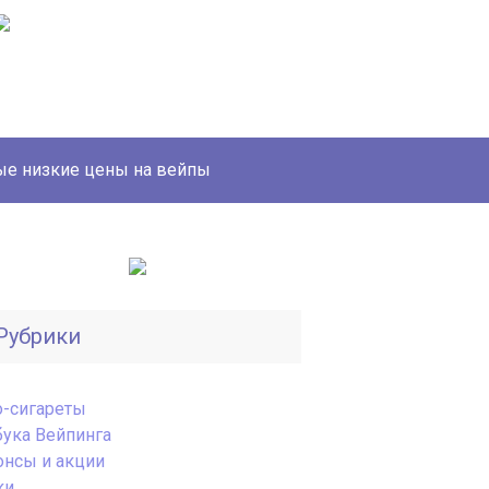
е низкие цены на вейпы
Рубрики
o-сигареты
бука Вейпинга
онсы и акции
ки