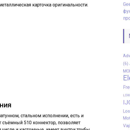
Gee
 металлическая карточка оригинальности.
фу
пр
Adv
(6)
MO
El
Fr
LOW
IJ
ния
Los
атунном, стальном исполнении, есть и
Mot
т съёмный 510 коннектор, позволяет
Vap
 числе и кастомные, имеет внутри трубы