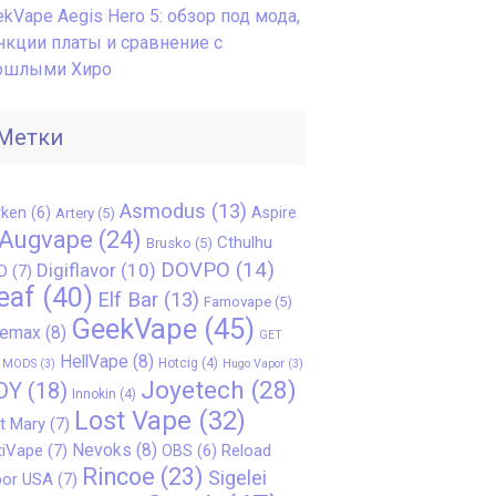
kVape Aegis Hero 5: обзор под мода,
нкции платы и сравнение с
ошлыми Хиро
Метки
Asmodus
(13)
ken
(6)
Aspire
Artery
(5)
Augvape
(24)
Cthulhu
Brusko
(5)
DOVPO
(14)
Digiflavor
(10)
D
(7)
eaf
(40)
Elf Bar
(13)
Famovape
(5)
GeekVape
(45)
eemax
(8)
GET
HellVape
(8)
Hotcig
(4)
 MODS
(3)
Hugo Vapor
(3)
Joyetech
(28)
OY
(18)
Innokin
(4)
Lost Vape
(32)
t Mary
(7)
Nevoks
(8)
iVape
(7)
Reload
OBS
(6)
Rincoe
(23)
Sigelei
or USA
(7)