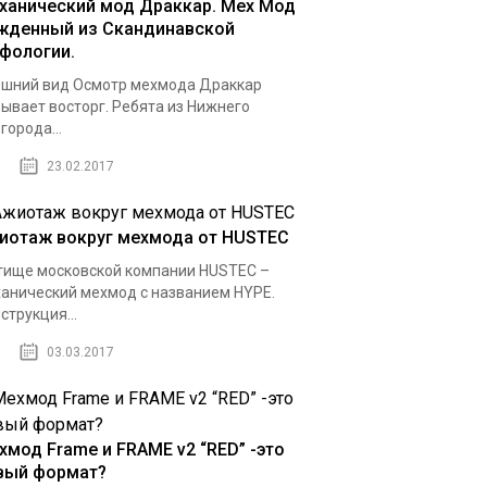
ханический мод Драккар. Мех Мод
жденный из Скандинавской
фологии.
шний вид Осмотр мехмода Драккар
ывает восторг. Ребята из Нижнего
города...
23.02.2017
иотаж вокруг мехмода от HUSTEC
ище московской компании HUSTEC –
анический мехмод с названием HYPE.
струкция...
03.03.2017
хмод Frame и FRAME v2 “RED” -это
вый формат?