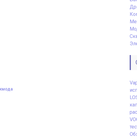
Др
Ко
Ме
Мо
Ск
Эл
Va
ехмода
ис
LO
ка
ра
VO
те
Обз