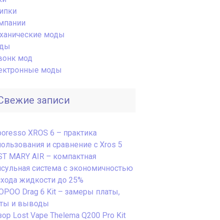
ипки
мпании
ханические моды
ды
вонк мод
ектронные моды
Свежие записи
poresso XROS 6 – практика
пользования и сравнение с Xros 5
ST MARY AIR – компактная
псульная система с экономичностью
схода жидкости до 25%
OPOO Drag 6 Kit – замеры платы,
сты и выводы
ор Lost Vape Thelema Q200 Pro Kit