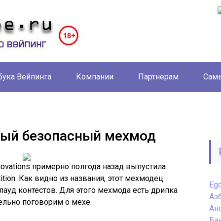
бука Вейпинга
Компании
Партнерам
Самы
амый безопасный мехмод
ovations примерно полгода назад выпустила
tion. Как видно из названия, этот мехмодец
Eg
лауд контестов. Для этого мехмода есть дрипка
Аз
ельно поговорим о мехе.
Ан
Ба