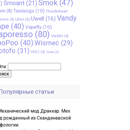
Smok
(47)
Smoant
(21)
)
Teslacigs
(10)
rin
(8)
Thunderhead
Vandy
Uwell
(16)
Ulton
(5)
tions
(4)
ape
(40)
Vapefly
(10)
aporesso
(80)
Vladdin
(4)
ooPoo
(40)
Wismec
(29)
otofo
(31)
YDDZ
(4)
Yosta
(3)
ти:
Популярные статьи