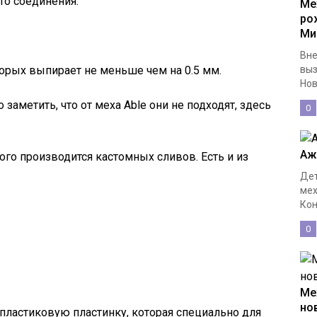
то соединения.
Ме
ро
Ми
Вне
орых выпирает не меньше чем на 0.5 мм.
выз
Нов
 заметить, что от меха Able они не подходят, здесь
0
Аж
ого производится кастомных сливов. Есть и из
Дет
мех
Кон
0
Ме
но
 пластиковую пластинку, которая специально для