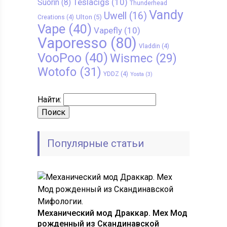
Teslacigs
(10)
Suorin
(8)
Thunderhead
Vandy
Uwell
(16)
Ulton
(5)
Creations
(4)
Vape
(40)
Vapefly
(10)
Vaporesso
(80)
Vladdin
(4)
VooPoo
(40)
Wismec
(29)
Wotofo
(31)
YDDZ
(4)
Yosta
(3)
Найти:
Популярные статьи
Механический мод Драккар. Мех Мод
рожденный из Скандинавской