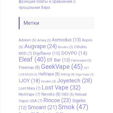
функции платы и сравнение с
прошлыми Хиро
Метки
Asmodus
(13)
Advken
(6)
Aspire
Artery
(5)
Augvape
(24)
Cthulhu
(6)
Brusko
(5)
DOVPO
(14)
Digiflavor
(10)
MOD
(7)
Eleaf
(40)
Elf Bar
(13)
Famovape
(5)
GeekVape
(45)
Freemax
(8)
GET
HellVape
(8)
Hotcig
(4)
LOW MODS
(3)
Hugo Vapor
(3)
Joyetech
(28)
IJOY
(18)
Innokin
(4)
Lost Vape
(32)
Lost Mary
(7)
Nevoks
(8)
MotiVape
(7)
Reload
OBS
(6)
Rincoe
(23)
Sigelei
Vapor USA
(7)
Smok
(47)
Smoant
(21)
(12)