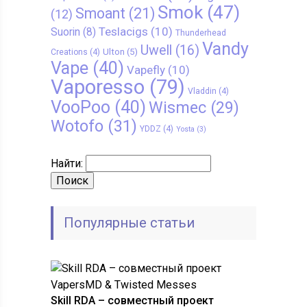
Smok
(47)
Smoant
(21)
(12)
Teslacigs
(10)
Suorin
(8)
Thunderhead
Vandy
Uwell
(16)
Ulton
(5)
Creations
(4)
Vape
(40)
Vapefly
(10)
Vaporesso
(79)
Vladdin
(4)
VooPoo
(40)
Wismec
(29)
Wotofo
(31)
YDDZ
(4)
Yosta
(3)
Найти:
Популярные статьи
Skill RDA – совместный проект