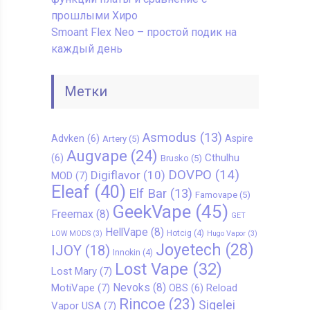
прошлыми Хиро
Smoant Flex Neo – простой подик на
каждый день
Метки
Asmodus
(13)
Advken
(6)
Aspire
Artery
(5)
Augvape
(24)
Cthulhu
(6)
Brusko
(5)
DOVPO
(14)
Digiflavor
(10)
MOD
(7)
Eleaf
(40)
Elf Bar
(13)
Famovape
(5)
GeekVape
(45)
Freemax
(8)
GET
HellVape
(8)
Hotcig
(4)
LOW MODS
(3)
Hugo Vapor
(3)
Joyetech
(28)
IJOY
(18)
Innokin
(4)
Lost Vape
(32)
Lost Mary
(7)
Nevoks
(8)
MotiVape
(7)
Reload
OBS
(6)
Rincoe
(23)
Sigelei
Vapor USA
(7)