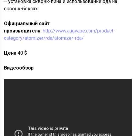
– установка сквонк-пина и использование рда на
сквонк-боксах.
Официальный сайт
производителя:
http://www.augvape.com/product-
category/atomizer/rda/atomizer-rda/
Цена
40 $
Видеообзор