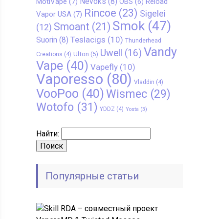
Nevoks
(8)
MotiVape
(7)
Reload
OBS
(6)
Rincoe
(23)
Sigelei
Vapor USA
(7)
Smok
(47)
Smoant
(21)
(12)
Teslacigs
(10)
Suorin
(8)
Thunderhead
Vandy
Uwell
(16)
Ulton
(5)
Creations
(4)
Vape
(40)
Vapefly
(10)
Vaporesso
(80)
Vladdin
(4)
VooPoo
(40)
Wismec
(29)
Wotofo
(31)
YDDZ
(4)
Yosta
(3)
Найти:
Популярные статьи