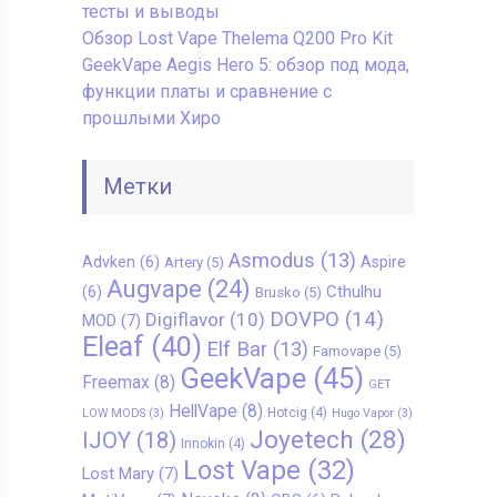
тесты и выводы
Обзор Lost Vape Thelema Q200 Pro Kit
GeekVape Aegis Hero 5: обзор под мода,
функции платы и сравнение с
прошлыми Хиро
Метки
Asmodus
(13)
Advken
(6)
Aspire
Artery
(5)
Augvape
(24)
Cthulhu
(6)
Brusko
(5)
DOVPO
(14)
Digiflavor
(10)
MOD
(7)
Eleaf
(40)
Elf Bar
(13)
Famovape
(5)
GeekVape
(45)
Freemax
(8)
GET
HellVape
(8)
Hotcig
(4)
LOW MODS
(3)
Hugo Vapor
(3)
Joyetech
(28)
IJOY
(18)
Innokin
(4)
Lost Vape
(32)
Lost Mary
(7)