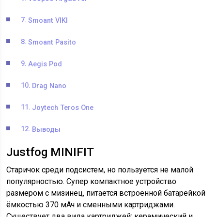
Smoant VIKI
Smoant Pasito
Aegis Pod
Drag Nano
Joytech Teros One
Выводы
Justfog MINIFIT
Старичок среди подсистем, но пользуется не малой
популярностью. Cупер компактное устройство
размером с мизинец, питается встроенной батарейкой
ёмкостью 370 мАч и сменными картриджами.
Существует два вида картриджей: керамический и