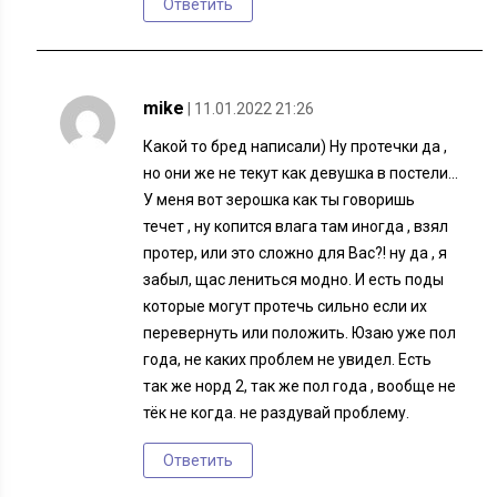
Ответить
mike
| 11.01.2022 21:26
Какой то бред написали) Ну протечки да ,
но они же не текут как девушка в постели…
У меня вот зерошка как ты говоришь
течет , ну копится влага там иногда , взял
протер, или это сложно для Вас?! ну да , я
забыл, щас лениться модно. И есть поды
которые могут протечь сильно если их
перевернуть или положить. Юзаю уже пол
года, не каких проблем не увидел. Есть
так же норд 2, так же пол года , вообще не
тёк не когда. не раздувай проблему.
Ответить