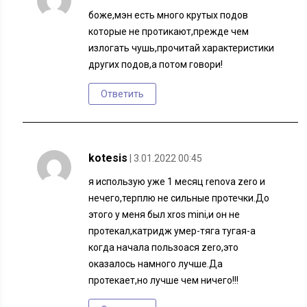
боже,мэн есть много крутых подов
которые не протикают,прежде чем
излогать чушь,прочитай характеристики
других подов,а потом говори!
Ответить
kotesis
| 3.01.2022 00:45
я использую уже 1 месяц renova zero и
нечего,терплю не сильные протечки.До
этого у меня был xros mini,и он не
протекал,катридж умер-тяга тугая-а
когда начала пользоася zero,это
оказалось намного лучше.Да
протекает,но лучше чем ничего!!!