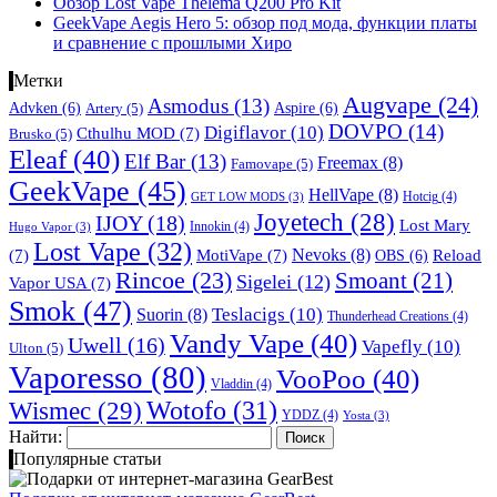
Обзор Lost Vape Thelema Q200 Pro Kit
GeekVape Aegis Hero 5: обзор под мода, функции платы
и сравнение с прошлыми Хиро
Метки
Augvape
(24)
Asmodus
(13)
Advken
(6)
Aspire
(6)
Artery
(5)
DOVPO
(14)
Digiflavor
(10)
Cthulhu MOD
(7)
Brusko
(5)
Eleaf
(40)
Elf Bar
(13)
Freemax
(8)
Famovape
(5)
GeekVape
(45)
HellVape
(8)
Hotcig
(4)
GET LOW MODS
(3)
Joyetech
(28)
IJOY
(18)
Lost Mary
Innokin
(4)
Hugo Vapor
(3)
Lost Vape
(32)
Nevoks
(8)
(7)
MotiVape
(7)
OBS
(6)
Reload
Rincoe
(23)
Smoant
(21)
Sigelei
(12)
Vapor USA
(7)
Smok
(47)
Teslacigs
(10)
Suorin
(8)
Thunderhead Creations
(4)
Vandy Vape
(40)
Uwell
(16)
Vapefly
(10)
Ulton
(5)
Vaporesso
(80)
VooPoo
(40)
Vladdin
(4)
Wismec
(29)
Wotofo
(31)
YDDZ
(4)
Yosta
(3)
Найти:
Популярные статьи