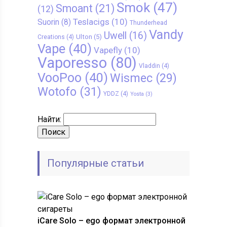
Smok
(47)
Smoant
(21)
(12)
Teslacigs
(10)
Suorin
(8)
Thunderhead
Vandy
Uwell
(16)
Ulton
(5)
Creations
(4)
Vape
(40)
Vapefly
(10)
Vaporesso
(80)
Vladdin
(4)
VooPoo
(40)
Wismec
(29)
Wotofo
(31)
YDDZ
(4)
Yosta
(3)
Найти:
Популярные статьи
iCare Solo – ego формат электронной