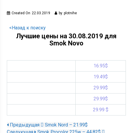
Created On
22.03.2019
by
plotnihe
<Назад к поиску
Лучшие цены на 30.08.2019 для
Smok Novo
16.95$
19.49$
29.99$
29.99$
29.99 $
Предыдущая
Smok Nord – 21.99$
Следующая
Smok Procolor 225w – 44.82$