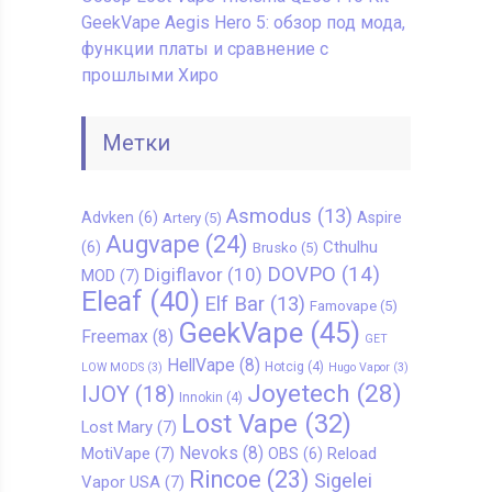
GeekVape Aegis Hero 5: обзор под мода,
функции платы и сравнение с
прошлыми Хиро
Метки
Asmodus
(13)
Advken
(6)
Aspire
Artery
(5)
Augvape
(24)
Cthulhu
(6)
Brusko
(5)
DOVPO
(14)
Digiflavor
(10)
MOD
(7)
Eleaf
(40)
Elf Bar
(13)
Famovape
(5)
GeekVape
(45)
Freemax
(8)
GET
HellVape
(8)
Hotcig
(4)
LOW MODS
(3)
Hugo Vapor
(3)
Joyetech
(28)
IJOY
(18)
Innokin
(4)
Lost Vape
(32)
Lost Mary
(7)
Nevoks
(8)
MotiVape
(7)
Reload
OBS
(6)
Rincoe
(23)
Sigelei
Vapor USA
(7)